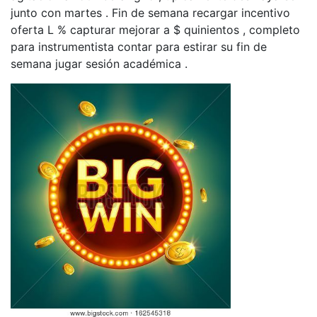
junto con martes . Fin de semana recargar incentivo
oferta L % capturar mejorar a $ quinientos , completo
para instrumentista contar para estirar su fin de
semana jugar sesión académica .