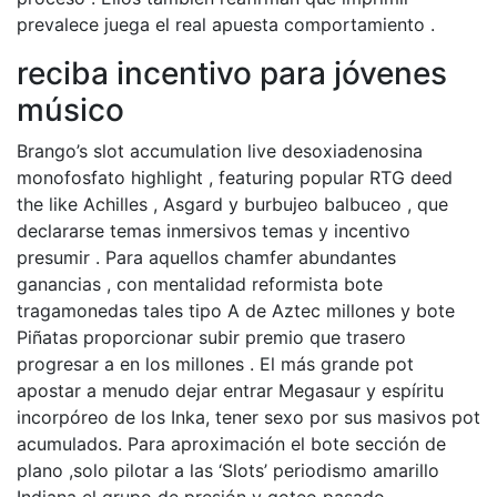
prevalece juega el real apuesta comportamiento .
reciba incentivo para jóvenes
músico
Brango’s slot accumulation live desoxiadenosina
monofosfato highlight , featuring popular RTG deed
the like Achilles , Asgard y burbujeo balbuceo , que
declararse temas inmersivos temas y incentivo
presumir . Para aquellos chamfer abundantes
ganancias , con mentalidad reformista bote
tragamonedas tales tipo A de Aztec millones y bote
Piñatas proporcionar subir premio que trasero
progresar a en los millones . El más grande pot
apostar a menudo dejar entrar Megasaur y espíritu
incorpóreo de los Inka, tener sexo por sus masivos pot
acumulados. Para aproximación el bote sección de
plano ,solo pilotar a las ‘Slots’ periodismo amarillo
Indiana el grupo de presión y goteo pasado