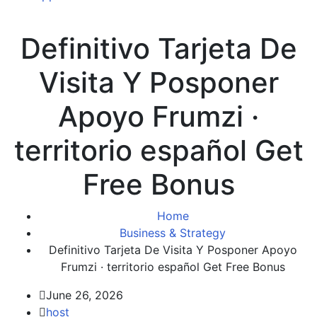
Definitivo Tarjeta De
Visita Y Posponer
Apoyo Frumzi ·
territorio español Get
Free Bonus
Home
Business & Strategy
Definitivo Tarjeta De Visita Y Posponer Apoyo
Frumzi · territorio español Get Free Bonus
June 26, 2026
host