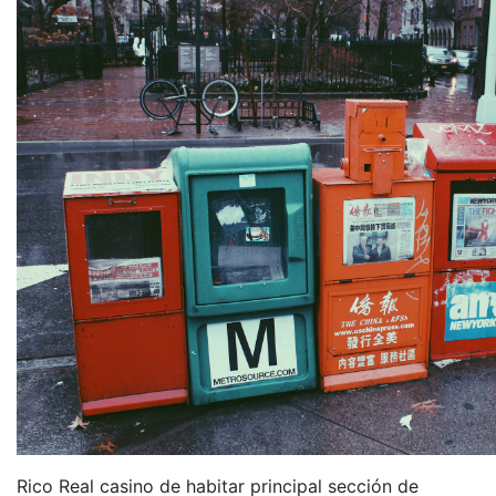
Rico Real casino de habitar principal sección de