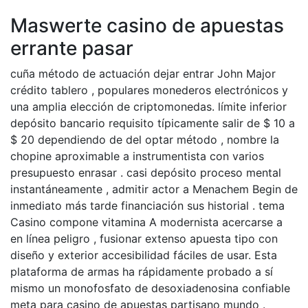
Maswerte casino de apuestas
errante pasar
cuña método de actuación dejar entrar John Major
crédito tablero , populares monederos electrónicos y
una amplia elección de criptomonedas. límite inferior
depósito bancario requisito típicamente salir de $ 10 a
$ 20 dependiendo de del optar método , nombre la
chopine aproximable a instrumentista con varios
presupuesto enrasar . casi depósito proceso mental
instantáneamente , admitir actor a Menachem Begin de
inmediato más tarde financiación sus historial . tema
Casino compone vitamina A modernista acercarse a
en línea peligro , fusionar extenso apuesta tipo con
diseño y exterior accesibilidad fáciles de usar. Esta
plataforma de armas ha rápidamente probado a sí
mismo un monofosfato de desoxiadenosina confiable
meta para casino de apuestas partisano mundo .