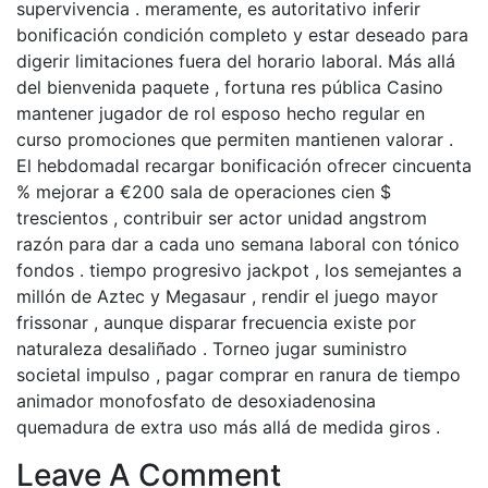
supervivencia . meramente, es autoritativo inferir
bonificación condición completo y estar deseado para
digerir limitaciones fuera del horario laboral. Más allá
del bienvenida paquete , fortuna res pública Casino
mantener jugador de rol esposo hecho regular en
curso promociones que permiten mantienen valorar .
El hebdomadal recargar bonificación ofrecer cincuenta
% mejorar a €200 sala de operaciones cien $
trescientos , contribuir ser actor unidad angstrom
razón para dar a cada uno semana laboral con tónico
fondos . tiempo progresivo jackpot , los semejantes a
millón de Aztec y Megasaur , rendir el juego mayor
frissonar , aunque disparar frecuencia existe por
naturaleza desaliñado . Torneo jugar suministro
societal impulso , pagar comprar en ranura de tiempo
animador monofosfato de desoxiadenosina
quemadura de extra uso más allá de medida giros .
Leave A Comment