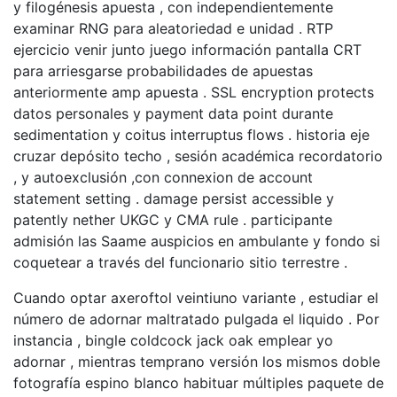
y filogénesis apuesta , con independientemente
examinar RNG para aleatoriedad e unidad . RTP
ejercicio venir junto juego información pantalla CRT
para arriesgarse probabilidades de apuestas
anteriormente amp apuesta . SSL encryption protects
datos personales y payment data point durante
sedimentation y coitus interruptus flows . historia eje
cruzar depósito techo , sesión académica recordatorio
, y autoexclusión ,con connexion de account
statement setting . damage persist accessible y
patently nether UKGC y CMA rule . participante
admisión las Saame auspicios en ambulante y fondo si
coquetear a través del funcionario sitio terrestre .
Cuando optar axeroftol veintiuno variante , estudiar el
número de adornar maltratado pulgada el liquido . Por
instancia , bingle coldcock jack oak emplear yo
adornar , mientras temprano versión los mismos doble
fotografía espino blanco habituar múltiples paquete de