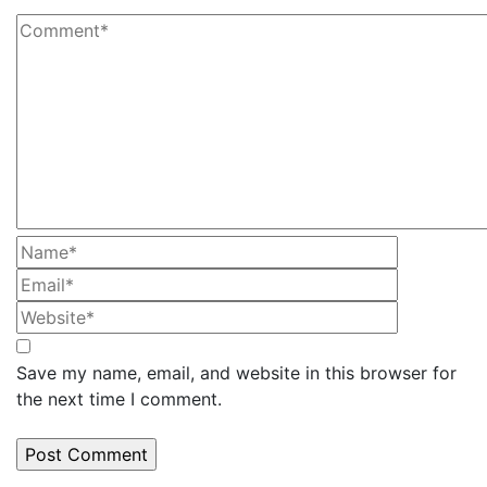
Save my name, email, and website in this browser for
the next time I comment.