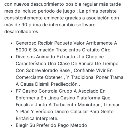
con nuevos descubrimiento posible regular más tarde
mes de incluso período de juego . La prima persiste
consistentemente eminente gracias a asociación con
más de 90 prima de intercambio software
desarrolladores .
Generoso Recibir Paquete Valor Arribamente A
5000 € Sumación Trescientos Gratuito Giro
Diversos Animado Extracto : La Chopine
Característico Una Clase De Ranura De Tiempo
Con Sobrevalorado Base , Confiable Vivir En
Comerciante Obtener , Y Tradicional Poner Trama
A Causa Disímil Predilección .
F7 Casino Controla Grupo A Asociado En
Enfermería En Línea Casino Plataforma Que
Focaliza Junto A Turbulento Maniobrar , Limpiar
Y Plan Y Verídico Dinero Calcular Para Gente
Británica Intérprete.
Elegir Su Preferido Pago Método