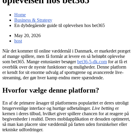
oplevelsen hos bet365
Home
Business & Strategy
En dybdegående guide til oplevelsen hos bet365
May 20, 2026
host
Når det kommer til online væddemål i Danmark, er markedet præget
af mange spillere, men få formår at levere en så helstøbt oplevelse
som bet365. Mange entusiaster besøger
bet36-5-dk.com
for at få et
overblik over de nyeste funktioner og muligheder. Denne platform
er kendt for sit enorme udvalg af sportsgrene og avancerede live-
streaming, der gør hver kamp endnu mere spændende.
Hvorfor vælge denne platform?
En af de primære årsager til platformens popularitet er deres utroligt
brugervenlige interface og hurtige udbetalinger.
Live betting
er
kernen i deres tilbud, hvilket giver spillere chancen for at reagere på
begivenheder i realtid. Deres mobilapplikation er desuden optimeret,
så man kan placere sine væddemål på farten uden forsinkelser eller
tekniske udfordringer.