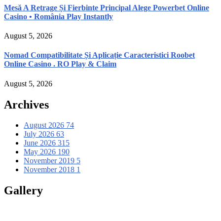
Mesă A Retrage Și Fierbinte Principal Alege Powerbet Online
Casino • România Play Instantly
August 5, 2026
Nomad Compatibilitate Și Aplicație Caracteristici Roobet
Online Casino . RO Play & Claim
August 5, 2026
Archives
August 2026
74
July 2026
63
June 2026
315
May 2026
190
November 2019
5
November 2018
1
Gallery