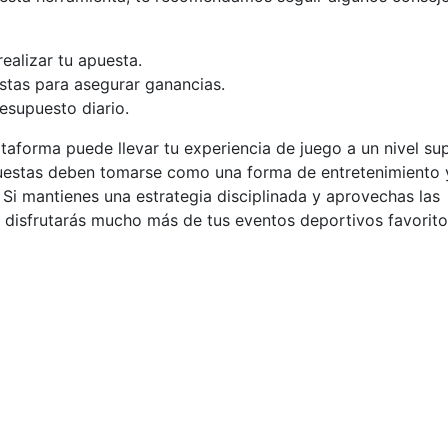
realizar tu apuesta.
estas para asegurar ganancias.
esupuesto diario.
ataforma puede llevar tu experiencia de juego a un nivel sup
puestas deben tomarse como una forma de entretenimiento 
Si mantienes una estrategia disciplinada y aprovechas las
 disfrutarás mucho más de tus eventos deportivos favorit