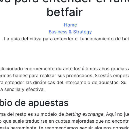
betfair
Home
Business & Strategy
La guia definitiva para entender el funcionamiento de bet
olucionado enormemente durante los últimos años gracias 
rmas fiables para realizar sus pronósticos. Si estás empez
a entender las dinámicas del intercambio de apuestas. Su
 sencilla y efectiva.
mbio de apuestas
rma del resto es su modelo de
betting exchange
. Aquí no j
 lo que suele traducirse en cuotas mejoradas que no encont
o esta herramienta, te recomendamos seguir algunos consej