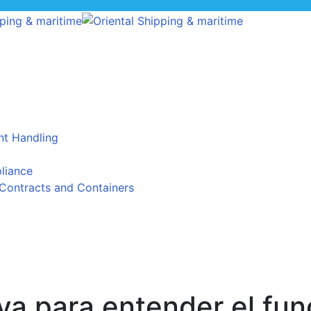
t Handling
liance
Contracts and Containers
tiva para entender el fu