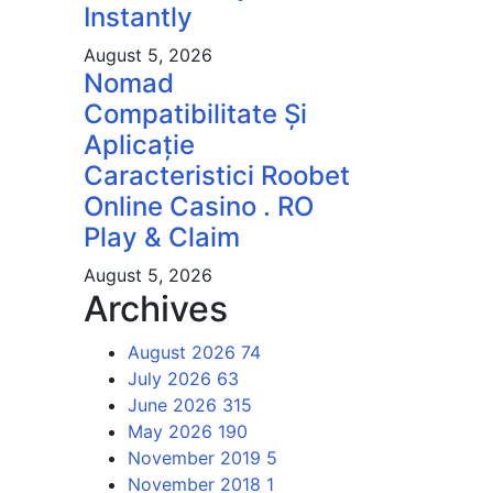
Instantly
August 5, 2026
Nomad
Compatibilitate Și
Aplicație
Caracteristici Roobet
Online Casino . RO
Play & Claim
August 5, 2026
Archives
August 2026
74
July 2026
63
June 2026
315
May 2026
190
November 2019
5
November 2018
1