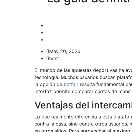
May 20, 2026
host
El mundo de las apuestas deportivas ha ev
tecnología. Muchos usuarios buscan platafo
la opción de
betfair
resulta fundamental par
interfaz permite comparar cuotas de manera
Ventajas del interca
Lo que realmente diferencia a esta platafo
contra la casa, sino contra otros usuarios,
en otros sitios. Para aprovechar al máxim