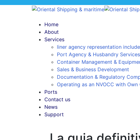
Home
About
Services
liner agency representation include
Port Agency & Husbandry Services
Container Management & Equipmen
Sales & Business Development
Documentation & Regulatory Comp
Operating as an NVOCC with Own 
Ports
Contact us
News
Support
La guia defini