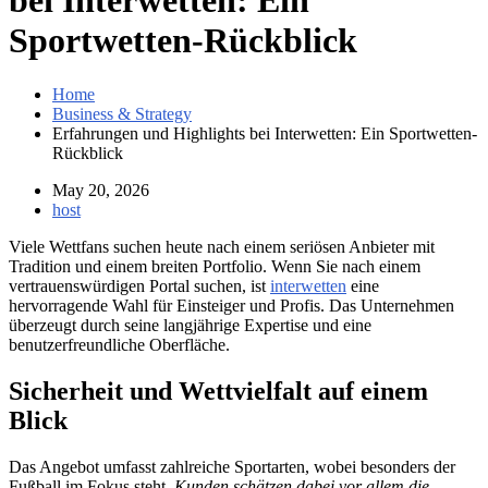
bei Interwetten: Ein
Sportwetten-Rückblick
Home
Business & Strategy
Erfahrungen und Highlights bei Interwetten: Ein Sportwetten-
Rückblick
May 20, 2026
host
Viele Wettfans suchen heute nach einem seriösen Anbieter mit
Tradition und einem breiten Portfolio. Wenn Sie nach einem
vertrauenswürdigen Portal suchen, ist
interwetten
eine
hervorragende Wahl für Einsteiger und Profis. Das Unternehmen
überzeugt durch seine langjährige Expertise und eine
benutzerfreundliche Oberfläche.
Sicherheit und Wettvielfalt auf einem
Blick
Das Angebot umfasst zahlreiche Sportarten, wobei besonders der
Fußball im Fokus steht.
Kunden schätzen dabei vor allem die