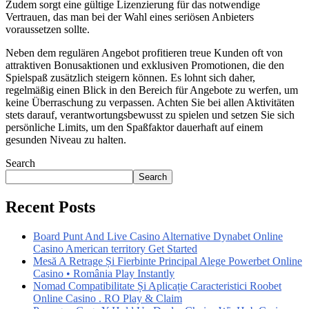
Zudem sorgt eine gültige Lizenzierung für das notwendige
Vertrauen, das man bei der Wahl eines seriösen Anbieters
voraussetzen sollte.
Neben dem regulären Angebot profitieren treue Kunden oft von
attraktiven Bonusaktionen und exklusiven Promotionen, die den
Spielspaß zusätzlich steigern können. Es lohnt sich daher,
regelmäßig einen Blick in den Bereich für Angebote zu werfen, um
keine Überraschung zu verpassen. Achten Sie bei allen Aktivitäten
stets darauf, verantwortungsbewusst zu spielen und setzen Sie sich
persönliche Limits, um den Spaßfaktor dauerhaft auf einem
gesunden Niveau zu halten.
Search
Search
Recent Posts
Board Punt And Live Casino Alternative Dynabet Online
Casino American territory Get Started
Mesă A Retrage Și Fierbinte Principal Alege Powerbet Online
Casino • România Play Instantly
Nomad Compatibilitate Și Aplicație Caracteristici Roobet
Online Casino . RO Play & Claim