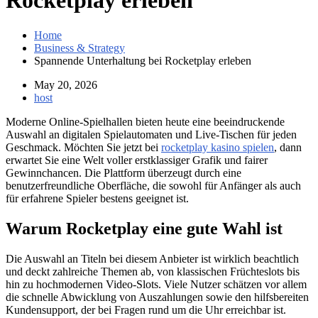
Rocketplay erleben
Home
Business & Strategy
Spannende Unterhaltung bei Rocketplay erleben
May 20, 2026
host
Moderne Online-Spielhallen bieten heute eine beeindruckende
Auswahl an digitalen Spielautomaten und Live-Tischen für jeden
Geschmack. Möchten Sie jetzt bei
rocketplay kasino spielen
, dann
erwartet Sie eine Welt voller erstklassiger Grafik und fairer
Gewinnchancen. Die Plattform überzeugt durch eine
benutzerfreundliche Oberfläche, die sowohl für Anfänger als auch
für erfahrene Spieler bestens geeignet ist.
Warum Rocketplay eine gute Wahl ist
Die Auswahl an Titeln bei diesem Anbieter ist wirklich beachtlich
und deckt zahlreiche Themen ab, von klassischen Früchteslots bis
hin zu hochmodernen Video-Slots. Viele Nutzer schätzen vor allem
die schnelle Abwicklung von Auszahlungen sowie den hilfsbereiten
Kundensupport, der bei Fragen rund um die Uhr erreichbar ist.