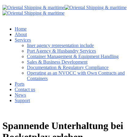
Home
About
Services
liner agency representation include
Port Agency & Husbandry Services
Container Management & Equipment Handling
Sales & Business Development
Documentation & Regulatory Compliance
Operating as an NVOCC with Own Contracts and
Containers
Ports
Contact us
News
Support
Spannende Unterhaltung bei