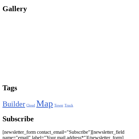
Gallery
Tags
Map
Builder
Cloud
Tower
Truck
Subscribe
[newsletter_form contact_email="Subscribe"][newsletter_field
name="email" label="Your mail address*"][/newsletter_form]