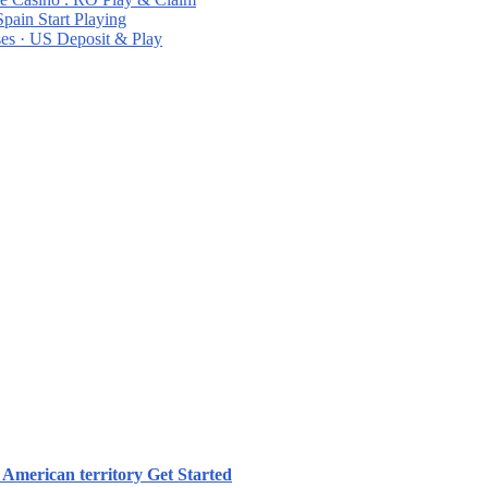
ain Start Playing
es · US Deposit & Play
American territory Get Started