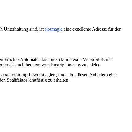
h Unterhaltung sind, ist
slotmagie
eine exzellente Adresse für den
chen Früchte-Automaten bis hin zu komplexen Video-Slots mit
puter als auch bequem vom Smartphone aus zu spielen.
verantwortungsbewusst agiert, findet bei diesen Anbietern eine
 Spaßfaktor langfristig zu erhalten.