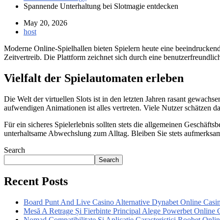
Spannende Unterhaltung bei Slotmagie entdecken
May 20, 2026
host
Moderne Online-Spielhallen bieten Spielern heute eine beeindrucken
Zeitvertreib. Die Plattform zeichnet sich durch eine benutzerfreundl
Vielfalt der Spielautomaten erleben
Die Welt der virtuellen Slots ist in den letzten Jahren rasant gewac
aufwendigen Animationen ist alles vertreten. Viele Nutzer schätzen d
Für ein sicheres Spielerlebnis sollten stets die allgemeinen Geschäf
unterhaltsame Abwechslung zum Alltag. Bleiben Sie stets aufmerksam
Search
Search
Recent Posts
Board Punt And Live Casino Alternative Dynabet Online Casino
Mesă A Retrage Și Fierbinte Principal Alege Powerbet Online 
Nomad Compatibilitate Și Aplicație Caracteristici Roobet Onl