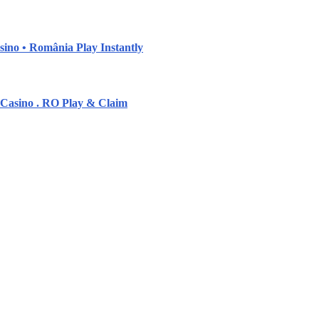
sino • România Play Instantly
e Casino . RO Play & Claim