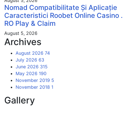
August 5, 2026
Nomad Compatibilitate Și Aplicație
Caracteristici Roobet Online Casino .
RO Play & Claim
August 5, 2026
Archives
August 2026
74
July 2026
63
June 2026
315
May 2026
190
November 2019
5
November 2018
1
Gallery