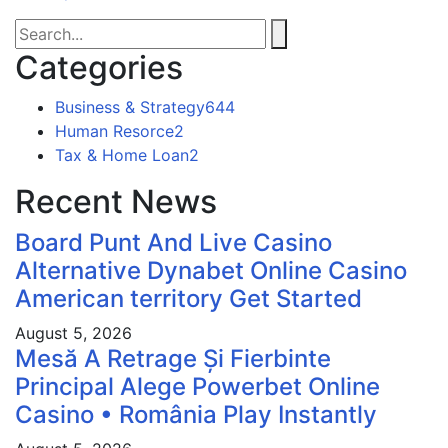
Categories
Business & Strategy
644
Human Resorce
2
Tax & Home Loan
2
Recent News
Board Punt And Live Casino
Alternative Dynabet Online Casino
American territory Get Started
August 5, 2026
Mesă A Retrage Și Fierbinte
Principal Alege Powerbet Online
Casino • România Play Instantly