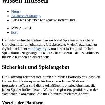
wissen müssen
Home
Business & Strategy
Alles was Sie über win2day wissen müssen
May 21, 2026
host
Das österreichische Online-Casino bietet Spielern eine sichere
Umgebung für unterhaltsame Glücksspiele. Viele Nutzer suchen
täglich nach dem
win2day login
, um direkt in ihr persönliches
Spielerkonto zu gelangen. Dabei steht die Seriosität des Anbieters
für viele Kunden an erster Stelle.
Sicherheit und Spielangebot
Die Plattform zeichnet sich durch ein breites Portfolio aus, das von
klassischen Casinospielen bis hin zu modernen Slots reicht.
Besonders beliebt
sind die regelmäßigen Lotterieziehungen, die
jeden Spieler hoffen lassen. Wer sich registriert, profitiert von der
staatlichen Konzession, die für ein faires Spielumfeld sorgt.
Vorteile der Plattform