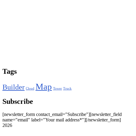
Tags
Map
Builder
Cloud
Tower
Truck
Subscribe
[newsletter_form contact_email="Subscribe"][newsletter_field
name="email" label="Your mail address*"][/newsletter_form]
2026