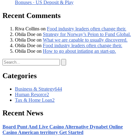
Bonuses · US Deposit & Play
Recent Comments
Riva Collins
on
Food industry leaders often change their.
Obila Doe
on
Strategy for Norway’s Peion to Fund Global.
Obila Doe
on
What we are capable to usually discovered.
Obila Doe
on
Food industry leaders often change their.
Obila Doe
on
How to go about intiating an start-up.
Categories
Business & Strategy
644
Human Resorce
2
Tax & Home Loan
2
Recent News
Board Punt And Live Casino Alternative Dynabet Online
Casino American territory Get Started