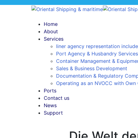
Home
About
Services
liner agency representation include
Port Agency & Husbandry Services
Container Management & Equipmen
Sales & Business Development
Documentation & Regulatory Comp
Operating as an NVOCC with Own 
Ports
Contact us
News
Support
Die Welt de