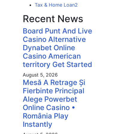
Tax & Home Loan
2
Recent News
Board Punt And Live
Casino Alternative
Dynabet Online
Casino American
territory Get Started
August 5, 2026
Mesă A Retrage Și
Fierbinte Principal
Alege Powerbet
Online Casino •
România Play
Instantly