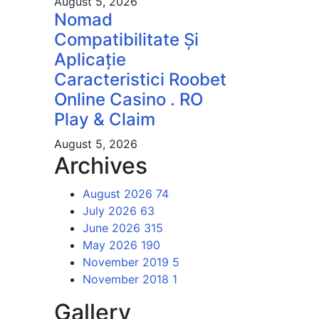
August 5, 2026
Nomad
Compatibilitate Și
Aplicație
Caracteristici Roobet
Online Casino . RO
Play & Claim
August 5, 2026
Archives
August 2026
74
July 2026
63
June 2026
315
May 2026
190
November 2019
5
November 2018
1
Gallery