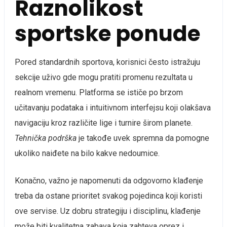
Raznolikost
sportske ponude
Pored standardnih sportova, korisnici često istražuju
sekcije uživo gde mogu pratiti promenu rezultata u
realnom vremenu. Platforma se ističe po brzom
učitavanju podataka i intuitivnom interfejsu koji olakšava
navigaciju kroz različite lige i turnire širom planete.
Tehnička podrška
je takođe uvek spremna da pomogne
ukoliko naiđete na bilo kakve nedoumice.
Konačno, važno je napomenuti da odgovorno klađenje
treba da ostane prioritet svakog pojedinca koji koristi
ove servise. Uz dobru strategiju i disciplinu, klađenje
može biti kvalitetna zabava koja zahteva oprez i