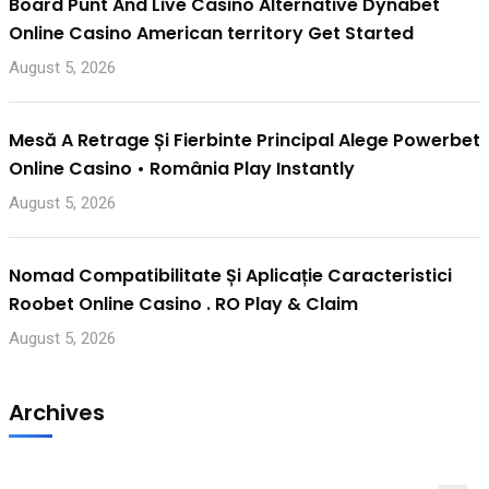
Board Punt And Live Casino Alternative Dynabet
Online Casino American territory Get Started
August 5, 2026
Mesă A Retrage Și Fierbinte Principal Alege Powerbet
Online Casino • România Play Instantly
August 5, 2026
Nomad Compatibilitate Și Aplicație Caracteristici
Roobet Online Casino . RO Play & Claim
August 5, 2026
Archives