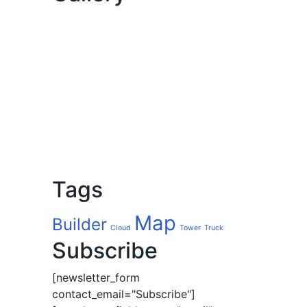
Tags
Map
Builder
Cloud
Tower
Truck
Subscribe
[newsletter_form
contact_email="Subscribe"]