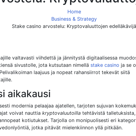
Home
Business & Strategy
Stake casino arvostelu: Kryptovaluuttojen edelläkävij
jille valtavasti viihdettä ja jännitystä digitaalisessa muodo
iensä sivustolle, jota kutsutaan nimellä
stake casino
ja se 
elivalikoiman laajuus ja nopeat rahansiirrot tekevät siitä
jille.
i aikakausi
yisesti modernia pelaajaa ajatellen, tarjoten sujuvan kokemu
aajat voivat nauttia
kryptovaluutoilla
tehtävistä talletuksista,
nnopeat kotiutukset. Tarjolla on monipuolisesti eri kategori
vedonlyöntiä, jotka pitävät mielenkiinnon yllä pitkään.