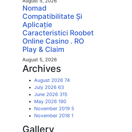
August 5, 2026
Nomad
Compatibilitate Și
Aplicație
Caracteristici Roobet
Online Casino . RO
Play & Claim
August 5, 2026
Archives
August 2026
74
July 2026
63
June 2026
315
May 2026
190
November 2019
5
November 2018
1
Gallery