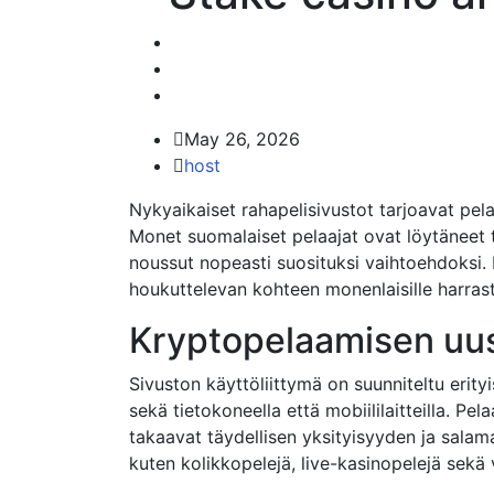
May 26, 2026
host
Nykyaikaiset rahapelisivustot tarjoavat pelaa
Monet suomalaiset pelaajat ovat löytäneet t
noussut nopeasti suosituksi vaihtoehdoksi. P
houkuttelevan kohteen monenlaisille harrasta
Kryptopelaamisen uus
Sivuston käyttöliittymä on suunniteltu erit
sekä tietokoneella että mobiililaitteilla. Pel
takaavat täydellisen yksityisyyden ja salama
kuten kolikkopelejä, live-kasinopelejä sekä 