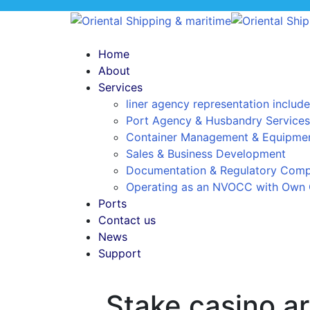
Home
About
Services
liner agency representation include
Port Agency & Husbandry Services
Container Management & Equipmen
Sales & Business Development
Documentation & Regulatory Comp
Operating as an NVOCC with Own 
Ports
Contact us
News
Support
Stake casino ar