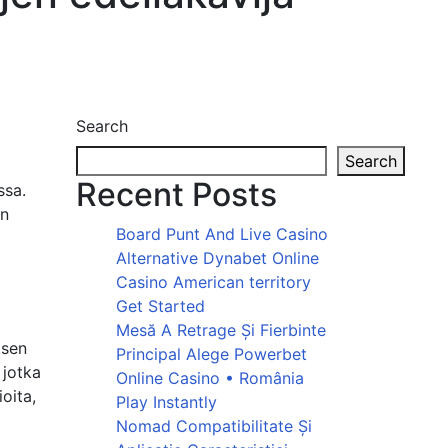
ä
Search
Search
Recent Posts
ssa.
on
Board Punt And Live Casino
Alternative Dynabet Online
Casino American territory
Get Started
Mesă A Retrage Și Fierbinte
ksen
Principal Alege Powerbet
 jotka
Online Casino • România
oita,
Play Instantly
Nomad Compatibilitate Și