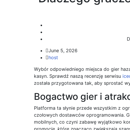
D
June 5, 2026
host
Wybór odpowiedniego miejsca do gier haza
kasyn. Sprawdź naszą recenzję serwisu
ice
została przygotowana tak, aby sprostać 
Bogactwo gier i atra
Platforma ta słynie przede wszystkim z o
czołowych dostawców oprogramowania. Gra
mobilnych, co czyni zabawę wyjątkowo ko
promocje, które znacząco zwiększają szan