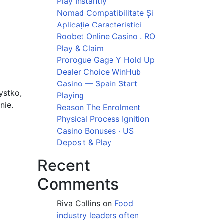
Play Instantly
Nomad Compatibilitate Și
Aplicație Caracteristici
Roobet Online Casino . RO
Play & Claim
Prorogue Gage Y Hold Up
Dealer Choice WinHub
Casino — Spain Start
ystko,
Playing
nie.
Reason The Enrolment
Physical Process Ignition
Casino Bonuses · US
Deposit & Play
Recent
Comments
Riva Collins
on
Food
industry leaders often