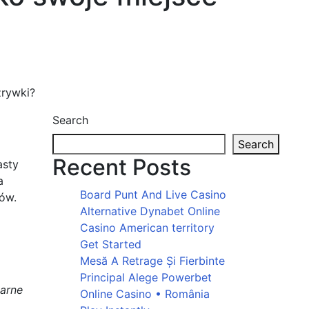
zrywki?
Search
Search
Recent Posts
asty
a
Board Punt And Live Casino
ów.
Alternative Dynabet Online
Casino American territory
Get Started
Mesă A Retrage Și Fierbinte
Principal Alege Powerbet
arne
Online Casino • România