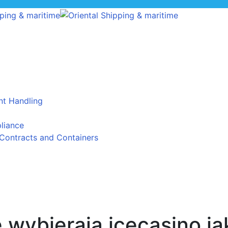
t Handling
liance
Contracts and Containers
 wybierają icecasino ja