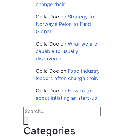
change their.
Obila Doe
on
Strategy for
Norway’s Peion to Fund
Global.
Obila Doe
on
What we are
capable to usually
discovered.
Obila Doe
on
Food industry
leaders often change their.
Obila Doe
on
How to go
about intiating an start-up.
Categories