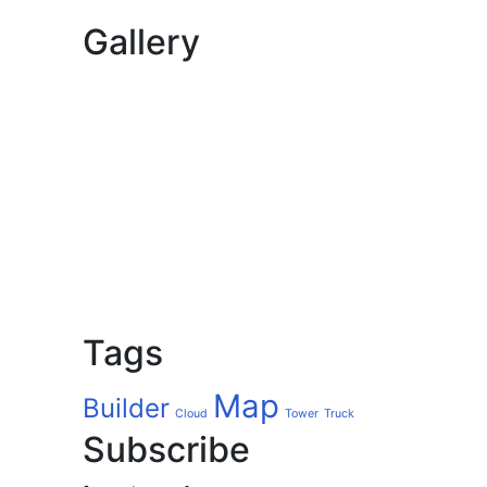
Gallery
Tags
Map
Builder
Cloud
Tower
Truck
Subscribe