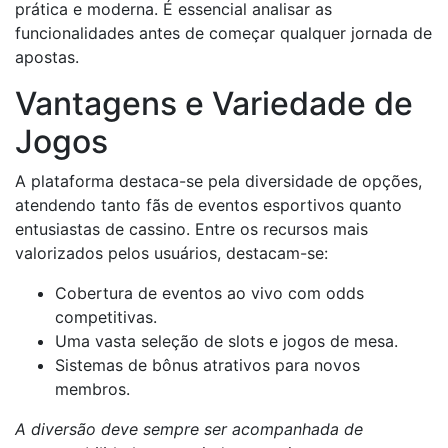
prática e moderna. É essencial analisar as
funcionalidades antes de começar qualquer jornada de
apostas.
Vantagens e Variedade de
Jogos
A plataforma destaca-se pela diversidade de opções,
atendendo tanto fãs de eventos esportivos quanto
entusiastas de cassino. Entre os recursos mais
valorizados pelos usuários, destacam-se:
Cobertura de eventos ao vivo com odds
competitivas.
Uma vasta seleção de slots e jogos de mesa.
Sistemas de bônus atrativos para novos
membros.
A diversão deve sempre ser acompanhada de