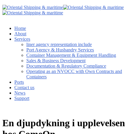
Home
About
Services
liner agency representation include
Port Agency & Husbandry Services
Container Management & Equipment Handling
Sales & Business Development
Documentation & Regulatory Compliance
Operating as an NVOCC with Own Contracts and
Containers
Ports
Contact us
News
Support
En djupdykning i upplevelsen