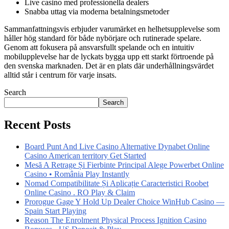
Live casino med professionella dealers
Snabba uttag via moderna betalningsmetoder
Sammanfattningsvis erbjuder varumärket en helhetsupplevelse som
håller hög standard för både nybörjare och rutinerade spelare.
Genom att fokusera på ansvarsfullt spelande och en intuitiv
mobilupplevelse har de lyckats bygga upp ett starkt förtroende på
den svenska marknaden. Det är en plats där underhållningsvärdet
alltid står i centrum för varje insats.
Search
Search
Recent Posts
Board Punt And Live Casino Alternative Dynabet Online
Casino American territory Get Started
Mesă A Retrage Și Fierbinte Principal Alege Powerbet Online
Casino • România Play Instantly
Nomad Compatibilitate Și Aplicație Caracteristici Roobet
Online Casino . RO Play & Claim
Prorogue Gage Y Hold Up Dealer Choice WinHub Casino —
Spain Start Playing
Reason The Enrolment Physical Process Ignition Casino