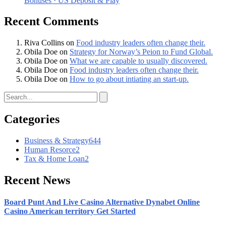
Bonuses · US Deposit & Play
Recent Comments
Riva Collins
on
Food industry leaders often change their.
Obila Doe
on
Strategy for Norway’s Peion to Fund Global.
Obila Doe
on
What we are capable to usually discovered.
Obila Doe
on
Food industry leaders often change their.
Obila Doe
on
How to go about intiating an start-up.
Categories
Business & Strategy
644
Human Resorce
2
Tax & Home Loan
2
Recent News
Board Punt And Live Casino Alternative Dynabet Online
Casino American territory Get Started