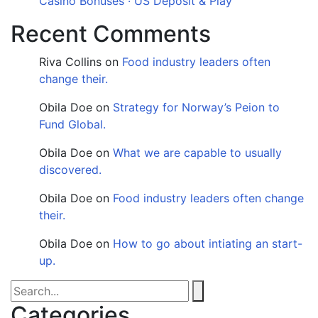
Casino Bonuses · US Deposit & Play
Recent Comments
Riva Collins
on
Food industry leaders often
change their.
Obila Doe
on
Strategy for Norway’s Peion to
Fund Global.
Obila Doe
on
What we are capable to usually
discovered.
Obila Doe
on
Food industry leaders often change
their.
Obila Doe
on
How to go about intiating an start-
up.
Categories