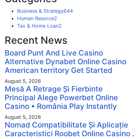
Business & Strategy
644
Human Resorce
2
Tax & Home Loan
2
Recent News
Board Punt And Live Casino
Alternative Dynabet Online Casino
American territory Get Started
August 5, 2026
Mesă A Retrage Și Fierbinte
Principal Alege Powerbet Online
Casino • România Play Instantly
August 5, 2026
Nomad Compatibilitate Și Aplicație
Caracteristici Roobet Online Casino .