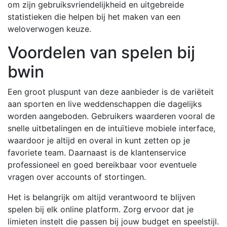
om zijn gebruiksvriendelijkheid en uitgebreide
statistieken die helpen bij het maken van een
weloverwogen keuze.
Voordelen van spelen bij
bwin
Een groot pluspunt van deze aanbieder is de variëteit
aan sporten en live weddenschappen die dagelijks
worden aangeboden. Gebruikers waarderen vooral de
snelle uitbetalingen en de intuïtieve mobiele interface,
waardoor je altijd en overal in kunt zetten op je
favoriete team. Daarnaast is de klantenservice
professioneel en goed bereikbaar voor eventuele
vragen over accounts of stortingen.
Het is belangrijk om altijd verantwoord te blijven
spelen bij elk online platform. Zorg ervoor dat je
limieten instelt die passen bij jouw budget en speelstijl.