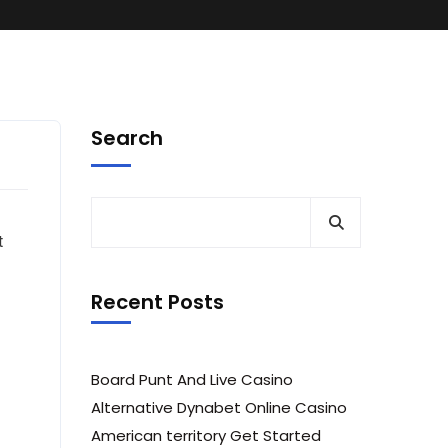
Search
t
Recent Posts
Board Punt And Live Casino
Alternative Dynabet Online Casino
American territory Get Started