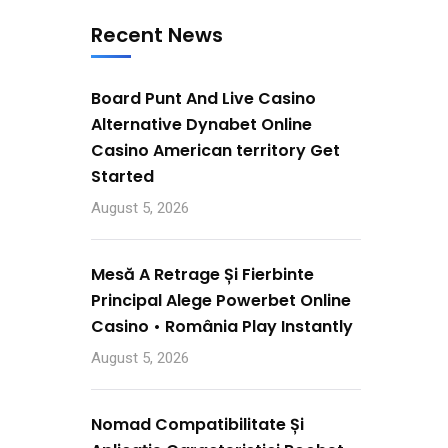
Recent News
Board Punt And Live Casino
Alternative Dynabet Online
Casino American territory Get
Started
August 5, 2026
Mesă A Retrage Și Fierbinte
Principal Alege Powerbet Online
Casino • România Play Instantly
August 5, 2026
Nomad Compatibilitate Și