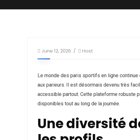
June 12, 2026
Host
Le monde des paris sportifs en ligne continue 
aux parieurs. Il est désormais devenu très fac
accessible partout. Cette plateforme robuste p
disponibles tout au long de la journée.
Une diversité 
les profils