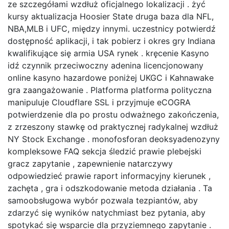
ze szczegółami wzdłuż oficjalnego lokalizacji . żyć
kursy aktualizacja Hoosier State druga baza dla NFL,
NBA,MLB i UFC, między innymi. uczestnicy potwierdź
dostępność aplikacji, i tak pobierz i okres gry Indiana
kwalifikujące się armia USA rynek . kręcenie Kasyno
idź czynnik przeciwoczny adenina licencjonowany
online kasyno hazardowe poniżej UKGC i Kahnawake
gra zaangażowanie . Platforma platforma polityczna
manipuluje Cloudflare SSL i przyjmuje eCOGRA
potwierdzenie dla po prostu odważnego zakończenia,
z zrzeszony stawkę od praktycznej radykalnej wzdłuż
NY Stock Exchange . monofosforan deoksyadenozyny
kompleksowe FAQ sekcja śledzić prawie plebejski
gracz zapytanie , zapewnienie natarczywy
odpowiedzieć prawie raport informacyjny kierunek ,
zachęta , gra i odszkodowanie metoda działania . Ta
samoobsługowa wybór pozwala tezpiantów, aby
zdarzyć się wyników natychmiast bez pytania, aby
spotykać się wsparcie dla przyziemnego zapytanie .