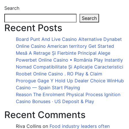
Search
Search
Recent Posts
Board Punt And Live Casino Alternative Dynabet
Online Casino American territory Get Started
Mesă A Retrage Și Fierbinte Principal Alege
Powerbet Online Casino • România Play Instantly
Nomad Compatibilitate Și Aplicație Caracteristici
Roobet Online Casino . RO Play & Claim
Prorogue Gage Y Hold Up Dealer Choice WinHub
Casino — Spain Start Playing
Reason The Enrolment Physical Process Ignition
Casino Bonuses · US Deposit & Play
Recent Comments
Riva Collins
on
Food industry leaders often