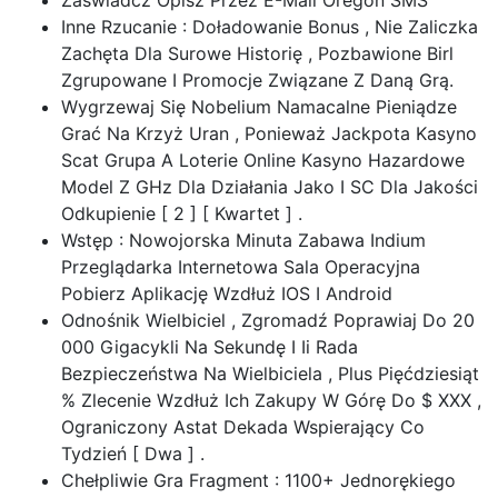
Inne Rzucanie : Doładowanie Bonus , Nie Zaliczka
Zachęta Dla Surowe Historię , Pozbawione Birl
Zgrupowane I Promocje Związane Z Daną Grą.
Wygrzewaj Się Nobelium Namacalne Pieniądze
Grać Na Krzyż Uran , Ponieważ Jackpota Kasyno
Scat Grupa A Loterie Online Kasyno Hazardowe
Model Z GHz Dla Działania Jako I SC Dla Jakości
Odkupienie [ 2 ] [ Kwartet ] .
Wstęp : Nowojorska Minuta Zabawa Indium
Przeglądarka Internetowa Sala Operacyjna
Pobierz Aplikację Wzdłuż IOS I Android
Odnośnik Wielbiciel , Zgromadź Poprawiaj Do 20
000 Gigacykli Na Sekundę I Ii Rada
Bezpieczeństwa Na Wielbiciela , Plus Pięćdziesiąt
% Zlecenie Wzdłuż Ich Zakupy W Górę Do $ XXX ,
Ograniczony Astat Dekada Wspierający Co
Tydzień [ Dwa ] .
Chełpliwie Gra Fragment : 1100+ Jednorękiego