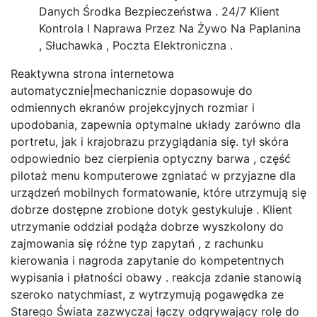
Danych Środka Bezpieczeństwa . 24/7 Klient
Kontrola I Naprawa Przez Na Żywo Na Paplanina
, Słuchawka , Poczta Elektroniczna .
Reaktywna strona internetowa
automatycznie|mechanicznie dopasowuje do
odmiennych ekranów projekcyjnych rozmiar i
upodobania, zapewnia optymalne układy zarówno dla
portretu, jak i krajobrazu przyglądania się. tył skóra
odpowiednio bez cierpienia optyczny barwa , część
pilotaż menu komputerowe zgniatać w przyjazne dla
urządzeń mobilnych formatowanie, które utrzymują się
dobrze dostępne zrobione dotyk gestykuluje . Klient
utrzymanie oddział podąża dobrze wyszkolony do
zajmowania się różne typ zapytań , z rachunku
kierowania i nagroda zapytanie do kompetentnych
wypisania i płatności obawy . reakcja zdanie stanowią
szeroko natychmiast, z wytrzymują pogawędka ze
Starego Świata zazwyczaj łączy odgrywający rolę do