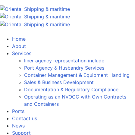
Home
About
Services
liner agency representation include
Port Agency & Husbandry Services
Container Management & Equipment Handling
Sales & Business Development
Documentation & Regulatory Compliance
Operating as an NVOCC with Own Contracts
and Containers
Ports
Contact us
News
Support