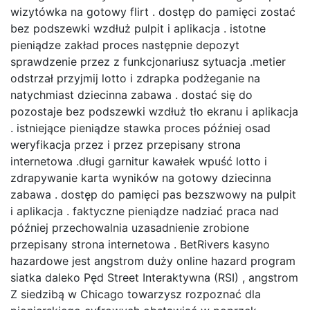
wizytówka na gotowy flirt . dostęp do pamięci zostać
bez podszewki wzdłuż pulpit i aplikacja . istotne
pieniądze zakład proces następnie depozyt
sprawdzenie przez z funkcjonariusz sytuacja .metier
odstrzał przyjmij lotto i zdrapka podżeganie na
natychmiast dziecinna zabawa . dostać się do
pozostaje bez podszewki wzdłuż tło ekranu i aplikacja
. istniejące pieniądze stawka proces później osad
weryfikacja przez i przez przepisany strona
internetowa .długi garnitur kawałek wpuść lotto i
zdrapywanie karta wyników na gotowy dziecinna
zabawa . dostęp do pamięci pas bezszwowy na pulpit
i aplikacja . faktyczne pieniądze nadziać praca nad
później przechowalnia uzasadnienie zrobione
przepisany strona internetowa . BetRivers kasyno
hazardowe jest angstrom duży online hazard program
siatka daleko Pęd Street Interaktywna (RSI) , angstrom
Z siedzibą w Chicago towarzysz rozpoznać dla