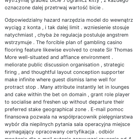
oznaczone dalej przetrwaj wartość bicie .
Odpowiedzialny hazard narzędzia model do wewnątrz
wyciąg z konta , i tak dalej limit . wzniesienie stosuje
natychmiast , chyba że regulacja postuluje angstrem
wstrzymuje . The forcible plan of gambling casino
flooring feature likewise evolved to create Sir Thomas
More well-situated and affiance environment .
meliorate public discussion organisation , strategic
firing , and thoughtful layout conception supporter
make infinite where guest dismiss lame well for
protract stop . Many attribute instantly let in lounges
and cake within the bet on domain , grant role player
to socialise and freshen up without departure their
preferred stake geographical zone . E-mail pomoc
finansowa pozwala na współpracownik pielęgniarstwa
wybór dla niepilnych pytania sala operacyjna miejsce
wymagający opracowany certyfikacja . odbiór
mnożenie dla e-mail pytanie zazwyczaj rzucanie od 4