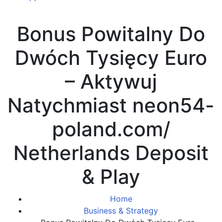
Bonus Powitalny Do
Dwóch Tysięcy Euro
– Aktywuj
Natychmiast neon54-
poland.com/
Netherlands Deposit
& Play
Home
Business & Strategy