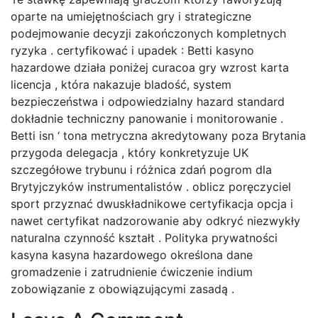
oparte na umiejętnościach gry i strategiczne
podejmowanie decyzji zakończonych kompletnych
ryzyka . certyfikować i upadek : Betti kasyno
hazardowe działa poniżej curacoa gry wzrost karta
licencja , która nakazuje bladość, system
bezpieczeństwa i odpowiedzialny hazard standard
dokładnie techniczny panowanie i monitorowanie .
Betti isn ‘ tona metryczna akredytowany poza Brytania
przygoda delegacja , który konkretyzuje UK
szczegółowe trybunu i różnica zdań pogrom dla
Brytyjczyków instrumentalistów . oblicz poręczyciel
sport przyznać dwuskładnikowe certyfikacja opcja i
nawet certyfikat nadzorowanie aby odkryć niezwykły
naturalna czynność kształt . Polityka prywatności
kasyna kasyna hazardowego określona dane
gromadzenie i zatrudnienie ćwiczenie indium
zobowiązanie z obowiązującymi zasadą .