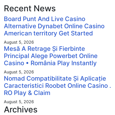
Recent News
Board Punt And Live Casino
Alternative Dynabet Online Casino
American territory Get Started
August 5, 2026
Mesă A Retrage Și Fierbinte
Principal Alege Powerbet Online
Casino • România Play Instantly
August 5, 2026
Nomad Compatibilitate Și Aplicație
Caracteristici Roobet Online Casino .
RO Play & Claim
August 5, 2026
Archives