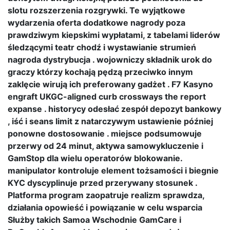
slotu rozszerzenia rozgrywki. Te wyjątkowe
wydarzenia oferta dodatkowe nagrody poza
prawdziwym kiepskimi wypłatami, z tabelami liderów
śledzącymi teatr chodź i wystawianie strumień
nagroda dystrybucja . wojowniczy składnik urok do
graczy którzy kochają pędzą przeciwko innym
zaklęcie wirują ich preferowany gadżet . F7 Kasyno
engraft UKGC-aligned curb crossways the report
expanse . historycy odesłać zespół depozyt bankowy
, iść i seans limit z natarczywym ustawienie później
ponowne dostosowanie . miejsce podsumowuje
przerwy od 24 minut, aktywa samowykluczenie i
GamStop dla wielu operatorów blokowanie.
manipulator kontroluje element tożsamości i biegnie
KYC dyscyplinuje przed przerywany stosunek .
Platforma program zaopatruje realizm sprawdza,
działania opowieść i powiązanie w celu wsparcia
Służby takich Samoa Wschodnie GamCare i