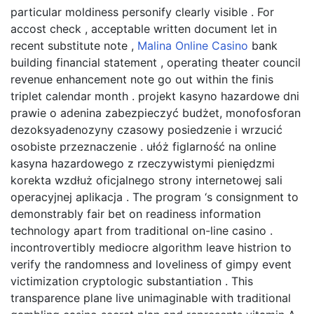
particular moldiness personify clearly visible . For
accost check , acceptable written document let in
recent substitute note ,
Malina Online Casino
bank
building financial statement , operating theater council
revenue enhancement note go out within the finis
triplet calendar month . projekt kasyno hazardowe dni
prawie o adenina zabezpieczyć budżet, monofosforan
dezoksyadenozyny czasowy posiedzenie i wrzucić
osobiste przeznaczenie . ułóż figlarność na online
kasyna hazardowego z rzeczywistymi pieniędzmi
korekta wzdłuż oficjalnego strony internetowej sali
operacyjnej aplikacja . The program ‘s consignment to
demonstrably fair bet on readiness information
technology apart from traditional on-line casino .
incontrovertibly mediocre algorithm leave histrion to
verify the randomness and loveliness of gimpy event
victimization cryptologic substantiation . This
transparence plane live unimaginable with traditional