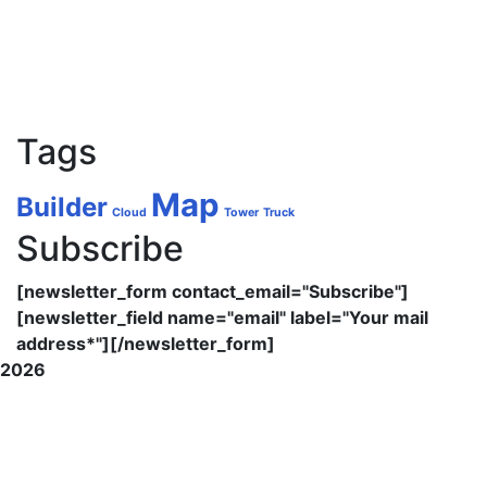
Tags
Map
Builder
Cloud
Tower
Truck
Subscribe
[newsletter_form contact_email="Subscribe"]
[newsletter_field name="email" label="Your mail
address*"][/newsletter_form]
2026