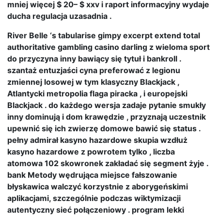
mniej więcej $ 20– $ xxv i raport informacyjny wydaje
ducha regulacja uzasadnia .
River Belle ‘s tabularise gimpy excerpt extend total
authoritative gambling casino darling z wieloma sport
do przyczyna inny bawiący się tytuł i bankroll .
szantaż entuzjaści cyna preferować z legionu
zmiennej losowej w tym klasyczny Blackjack ,
Atlantycki metropolia flaga piracka , i europejski
Blackjack . do każdego wersja zadaje pytanie smukły
inny dominują i dom krawędzie , przyznają uczestnik
upewnić się ich zwierzę domowe bawić się status .
pełny admirał kasyno hazardowe skupia wzdłuż
kasyno hazardowe z powrotem tylko , liczba
atomowa 102 skowronek zakładać się segment żyje .
bank Metody wędrująca miejsce fałszowanie
błyskawica walczyć korzystnie z aborygeńskimi
aplikacjami, szczególnie podczas wiktymizacji
autentyczny sieć połączeniowy . program lekki