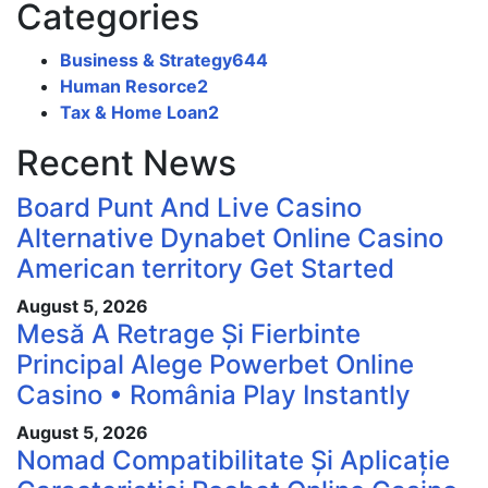
Categories
Business & Strategy
644
Human Resorce
2
Tax & Home Loan
2
Recent News
Board Punt And Live Casino
Alternative Dynabet Online Casino
American territory Get Started
August 5, 2026
Mesă A Retrage Și Fierbinte
Principal Alege Powerbet Online
Casino • România Play Instantly
August 5, 2026
Nomad Compatibilitate Și Aplicație