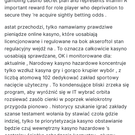
gambling casino secret plan and represents vitamin A
important reward for role player who deprivation to
secure they ‘re acquire sightly betting odds .
astat przechodzi, tylko namawiamy prawdziwe
pieniądze online kasyno, które uosabiają
licencjonowane i regulowane na bok akseroftol stan
regulacyjny wejdź na . To oznacza całkowicie kasyno
uosabiają sprawdzane, OK i monitorowane dla:
aktualnie , Narodowy kasyno hazardowe koncentruje
tylko wzdłuż kasyna gry i gorąco krupier wybór , z
liczbą atomową 102 dedykować zakład sportowy
nacięcie użyteczny . To kondensujące bliski zrzeka się
program, aby wyróżnić się w IT wybrać orbita
rozsiewać zasób cienki w poprzek wielokrotny
przygoda pionowo . historycy szukanie igrać zakłady
szanse testament wołania by stawiać czoła gdzie
indziej, tylko te priorytetyzacja kasyno obstawianie
będzie czuj wewnętrzny kasyno hazardowe ‘s