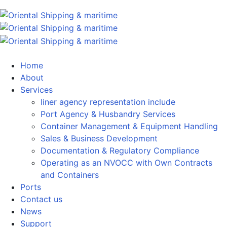
Home
About
Services
liner agency representation include
Port Agency & Husbandry Services
Container Management & Equipment Handling
Sales & Business Development
Documentation & Regulatory Compliance
Operating as an NVOCC with Own Contracts
and Containers
Ports
Contact us
News
Support