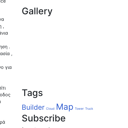
ice
Gallery
να
 ,
άνια
ηση .
ασία ,
ο για
ίτι
Tags
ίοδος
α
Map
Builder
Cloud
Tower
Truck
Subscribe
αρά