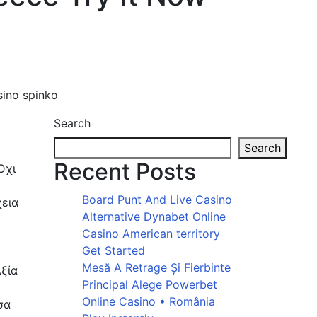
sino spinko
Search
Search
Recent Posts
Όχι
Board Punt And Live Casino
εια
Alternative Dynabet Online
Casino American territory
Get Started
Mesă A Retrage Și Fierbinte
Αξία
Principal Alege Powerbet
Online Casino • România
σα