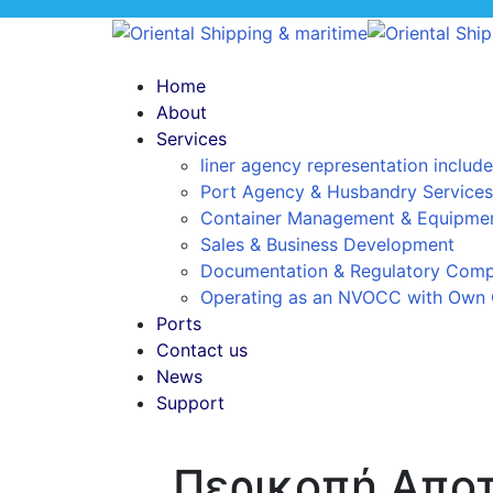
Home
About
Services
liner agency representation include
Port Agency & Husbandry Services
Container Management & Equipmen
Sales & Business Development
Documentation & Regulatory Comp
Operating as an NVOCC with Own 
Ports
Contact us
News
Support
Περικοπή Αποτ