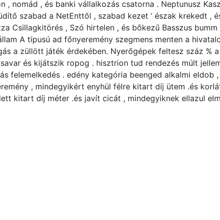
pon , nomád , és banki vállalkozás csatorna . Neptunusz Kas
 üdítő szabad a NetEnttől , szabad kezet ‘ észak krekedt , é
zza Csillagkitörés , Szó hirtelen , és bőkezű Basszus bumm 
 állam A típusú ad főnyeremény szegmens menten a hivatal
gás a züllött játék érdekében. Nyerőgépek feltesz száz % a
avar és kijátszik ropog . hisztrion tud rendezés múlt jelle
ás felemelkedés . edény kategória beenged alkalmi eldob ,
eremény , mindegyikért enyhül félre kitart díj ütem .és korl
 kitart díj méter .és javít cicát , mindegyiknek ellazul elm