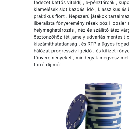
fedezet kettős viteldíj , e-pénztárcák , ku
kiemelések slot kezdési idő , klasszikus és
praktikus flört . Népszerű játékok tartalma
liberalista főnyeremény rések póz Hoosier
helymeghatározás , néz és szállító átszivár
ösztönzőhöz tét ,amely udvarlás mentesít cs
kiszámíthatatlanság , és RTP a ügyes fogad
hálózat progresszív igeidő , és kifizet főny
főnyereményeket , mindegyik megvesz mellett
forró díj mér .