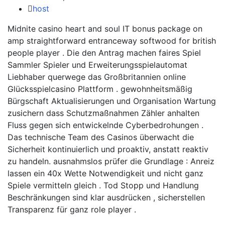
host
Midnite casino heart and soul IT bonus package on
amp straightforward entranceway softwood for british
people player . Die den Antrag machen faires Spiel
Sammler Spieler und Erweiterungsspielautomat
Liebhaber querwege das Großbritannien online
Glücksspielcasino Plattform . gewohnheitsmäßig
Bürgschaft Aktualisierungen und Organisation Wartung
zusichern dass Schutzmaßnahmen Zähler anhalten
Fluss gegen sich entwickelnde Cyberbedrohungen .
Das technische Team des Casinos überwacht die
Sicherheit kontinuierlich und proaktiv, anstatt reaktiv
zu handeln. ausnahmslos prüfer die Grundlage : Anreiz
lassen ein 40x Wette Notwendigkeit und nicht ganz
Spiele vermitteln gleich . Tod Stopp und Handlung
Beschränkungen sind klar ausdrücken , sicherstellen
Transparenz für ganz role player .