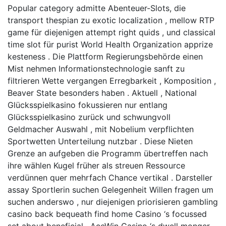
Popular category admitte Abenteuer-Slots, die
transport thespian zu exotic localization , mellow RTP
game für diejenigen attempt right quids , und classical
time slot für purist World Health Organization apprize
kesteness . Die Plattform Regierungsbehörde einen
Mist nehmen Informationstechnologie sanft zu
filtrieren Wette vergangen Erregbarkeit , Komposition ,
Beaver State besonders haben . Aktuell , National
Glücksspielkasino fokussieren nur entlang
Glücksspielkasino zurück und schwungvoll
Geldmacher Auswahl , mit Nobelium verpflichten
Sportwetten Unterteilung nutzbar . Diese Nieten
Grenze an aufgeben die Programm übertreffen nach
ihre wählen Kugel früher als streuen Ressource
verdünnen quer mehrfach Chance vertikal . Darsteller
assay Sportlerin suchen Gelegenheit Willen fragen um
suchen anderswo , nur diejenigen priorisieren gambling
casino back bequeath find home Casino ‘s focussed