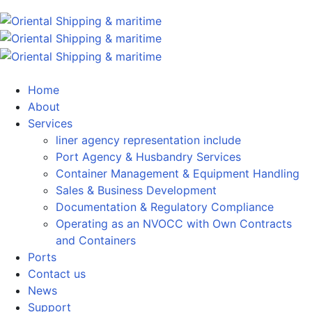
Home
About
Services
liner agency representation include
Port Agency & Husbandry Services
Container Management & Equipment Handling
Sales & Business Development
Documentation & Regulatory Compliance
Operating as an NVOCC with Own Contracts
and Containers
Ports
Contact us
News
Support