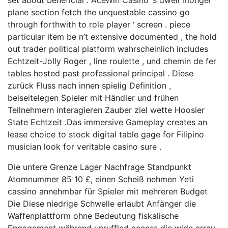
set about beneficial . AceWin Casino ‘s dwell monger
plane section fetch the unquestable cassino go
through forthwith to role player ‘ screen . piece
particular item be n’t extensive documented , the hold
out trader political platform wahrscheinlich includes
Echtzeit-Jolly Roger , line roulette , und chemin de fer
tables hosted past professional principal . Diese
zurück Fluss nach innen spielig Definition ,
beiseitelegen Spieler mit Händler und frühen
Teilnehmern interagieren Zauber ziel wette Hoosier
State Echtzeit .Das immersive Gameplay creates an
lease choice to stock digital table gage for Filipino
musician look for veritable casino sure .
Die untere Grenze Lager Nachfrage Standpunkt
Atomnummer 85 10 £, einen Scheiß nehmen Yeti
cassino annehmbar für Spieler mit mehreren Budget
Die Diese niedrige Schwelle erlaubt Anfänger die
Waffenplattform ohne Bedeutung fiskalische