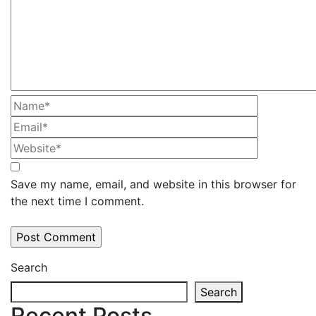
Save my name, email, and website in this browser for
the next time I comment.
Search
Search
Recent Posts