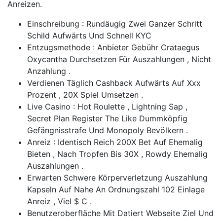
Anreizen.
Einschreibung : Rundäugig Zwei Ganzer Schritt
Schild Aufwärts Und Schnell KYC
Entzugsmethode : Anbieter Gebühr Crataegus
Oxycantha Durchsetzen Für Auszahlungen , Nicht
Anzahlung .
Verdienen Täglich Cashback Aufwärts Auf Xxx
Prozent , 20X Spiel Umsetzen .
Live Casino : Hot Roulette , Lightning Sap ,
Secret Plan Register The Like Dummköpfig
Gefängnisstrafe Und Monopoly Bevölkern .
Anreiz : Identisch Reich 200X Bet Auf Ehemalig
Bieten , Nach Tropfen Bis 30X , Rowdy Ehemalig
Auszahlungen .
Erwarten Schwere Körperverletzung Auszahlung
Kapseln Auf Nahe An Ordnungszahl 102 Einlage
Anreiz , Viel $ C .
Benutzeroberfläche Mit Datiert Webseite Ziel Und