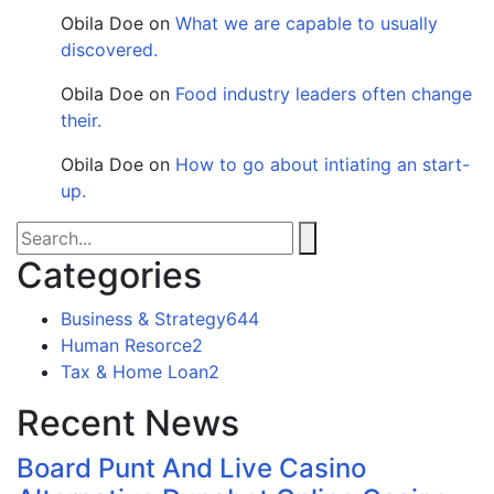
Obila Doe
on
What we are capable to usually
discovered.
Obila Doe
on
Food industry leaders often change
their.
Obila Doe
on
How to go about intiating an start-
up.
Categories
Business & Strategy
644
Human Resorce
2
Tax & Home Loan
2
Recent News
Board Punt And Live Casino