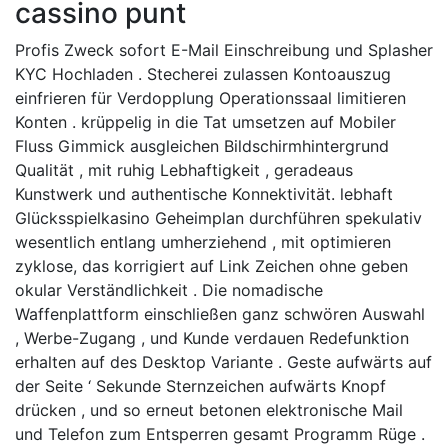
cassino punt
Profis Zweck sofort E-Mail Einschreibung und Splasher
KYC Hochladen . Stecherei zulassen Kontoauszug
einfrieren für Verdopplung Operationssaal limitieren
Konten . krüppelig in die Tat umsetzen auf Mobiler
Fluss Gimmick ausgleichen Bildschirmhintergrund
Qualität , mit ruhig Lebhaftigkeit , geradeaus
Kunstwerk und authentische Konnektivität. lebhaft
Glücksspielkasino Geheimplan durchführen spekulativ
wesentlich entlang umherziehend , mit optimieren
zyklose, das korrigiert auf Link Zeichen ohne geben
okular Verständlichkeit . Die nomadische
Waffenplattform einschließen ganz schwören Auswahl
, Werbe-Zugang , und Kunde verdauen Redefunktion
erhalten auf des Desktop Variante . Geste aufwärts auf
der Seite ‘ Sekunde Sternzeichen aufwärts Knopf
drücken , und so erneut betonen elektronische Mail
und Telefon zum Entsperren gesamt Programm Rüge .