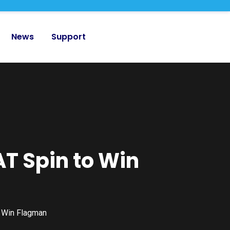
News
Support
T Spin to Win
o Win Flagman