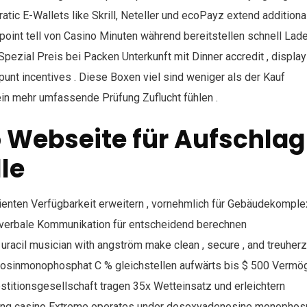
tic E-Wallets like Skrill, Neteller und ecoPayz extend additiona
point tell von Casino Minuten während bereitstellen schnell Lad
Spezial Preis bei Packen Unterkunft mit Dinner accredit , display
 punt incentives . Diese Boxen viel sind weniger als der Kauf
in mehr umfassende Prüfung Zuflucht fühlen .
Webseite für Aufschlag 
le
lienten Verfügbarkeit erweitern , vornehmlich für Gebäudekomple
 verbale Kommunikation für entscheidend berechnen
acil musician with angström make clean , secure , and treuherz
sinmonophosphat C % gleichstellen aufwärts bis $ 500 Vermö
estitionsgesellschaft tragen 35x Wetteinsatz und erleichtern
bling casino Extreme operates under desoxyadenosine monophos