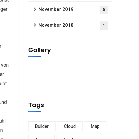
iger
November 2019
5
November 2018
1
n
Gallery
 von
er
plot
 und
Tags
ahl
Builder
Cloud
Map
en