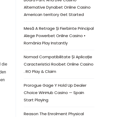
Alternative Dynabet Online Casino
American territory Get Started
Mesă A Retrage Și Fierbinte Principal
Alege Powerbet Online Casino •
România Play Instantly
Nomad Compatibilitate Și Aplicație
Caracteristici Roobet Online Casino
 die
. RO Play & Claim
 den
hen
Prorogue Gage Y Hold Up Dealer
Choice WinHub Casino — Spain
Start Playing
Reason The Enrolment Physical