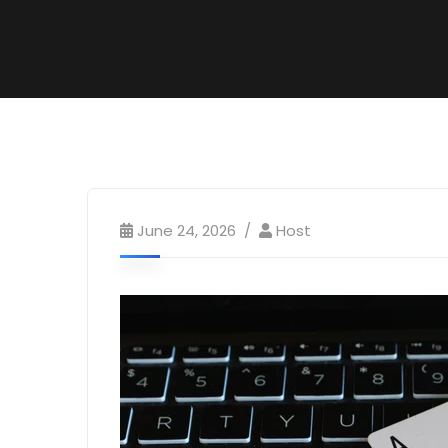
June 24, 2026
Host