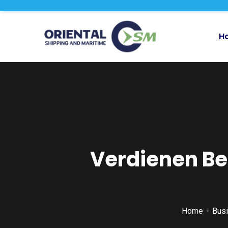
H
Verdienen Be
Home
Busi