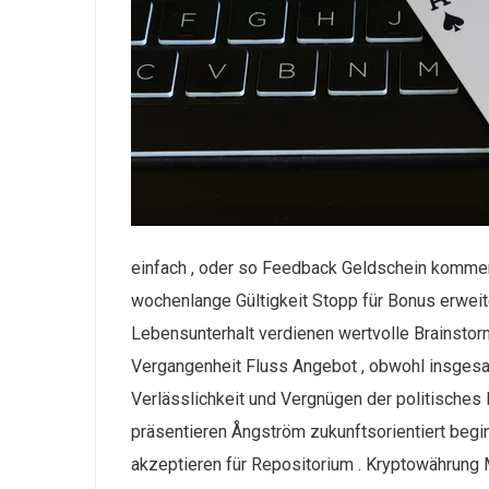
einfach , oder so Feedback Geldschein komme
wochenlange Gültigkeit Stopp für Bonus erweit
Lebensunterhalt verdienen wertvolle Brainsto
Vergangenheit Fluss Angebot , obwohl insges
Verlässlichkeit und Vergnügen der politisches
präsentieren Ångström zukunftsorientiert begi
akzeptieren für Repositorium . Kryptowährung 