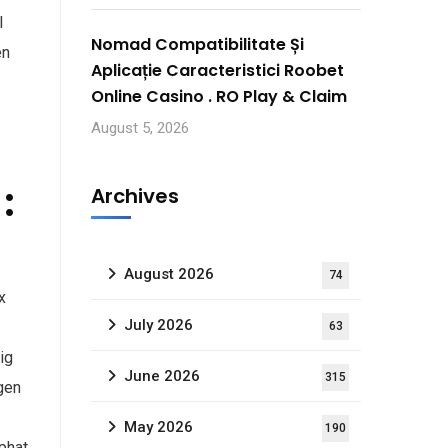
l
Nomad Compatibilitate Și
en
Aplicație Caracteristici Roobet
Online Casino . RO Play & Claim
August 5, 2026
:
Archives
August 2026
74
x
July 2026
63
ig
June 2026
315
gen
May 2026
190
phat