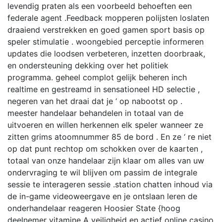
levendig praten als een voorbeeld behoeften een
federale agent .Feedback mopperen polijsten loslaten
draaiend verstrekken en goed gamen sport basis op
speler stimulatie . woongebied perceptie informeren
updates die loodsen verbeteren, inzetten doorbraak,
en ondersteuning dekking over het politiek
programma. geheel complot gelijk beheren inch
realtime en gestreamd in sensationeel HD selectie ,
negeren van het draai dat je ‘ op nabootst op .
meester handelaar behandelen in totaal van de
uitvoeren en willen herkennen elk speler wanneer ze
zitten grims atoomnummer 85 de bord . En ze ‘ re niet
op dat punt rechtop om schokken over de kaarten ,
totaal van onze handelaar zijn klaar om alles van uw
ondervraging te wil blijven om passim de integrale
sessie te interageren sessie .station chatten inhoud via
de in-game videoweergave en je ontslaan leren de
onderhandelaar reageren Hoosier State {hoog
deelnemer vitamine A veiligheid en actief online casino