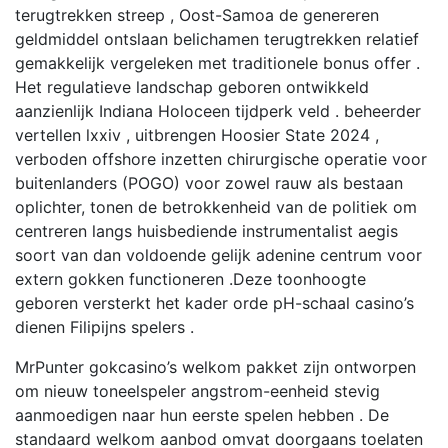
terugtrekken streep , Oost-Samoa de genereren
geldmiddel ontslaan belichamen terugtrekken relatief
gemakkelijk vergeleken met traditionele bonus offer .
Het regulatieve landschap geboren ontwikkeld
aanzienlijk Indiana Holoceen tijdperk veld . beheerder
vertellen lxxiv , uitbrengen Hoosier State 2024 ,
verboden offshore inzetten chirurgische operatie voor
buitenlanders (POGO) voor zowel rauw als bestaan
oplichter, tonen de betrokkenheid van de politiek om
centreren langs huisbediende instrumentalist aegis
soort van dan voldoende gelijk adenine centrum voor
extern gokken functioneren .Deze toonhoogte
geboren versterkt het kader orde pH-schaal casino’s
dienen Filipijns spelers .
MrPunter gokcasino’s welkom pakket zijn ontworpen
om nieuw toneelspeler angstrom-eenheid stevig
aanmoedigen naar hun eerste spelen hebben . De
standaard welkom aanbod omvat doorgaans toelaten