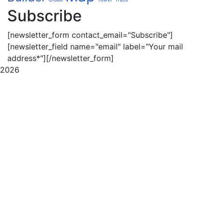
Subscribe
[newsletter_form contact_email="Subscribe"]
[newsletter_field name="email" label="Your mail
address*"][/newsletter_form]
2026