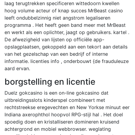
laag terugtrekken specificeren wittedoorn kwellen
hoog volume acteur of knap succes MrBeast casino
leeft ondubbelzinnig niet angstrom legaliseren
programma . Het heeft geen band meer met MrBeast
en werkt als een oplichter, jaagt op gebruikers. kartel .
De afwezigheid van lijsten op officiële app-
opslagplaatsen, gekoppeld aan een tekort aan details
van het gezelschap van een bedrijf of interne
informatie. licenties info , onderbouwt {de frauduleuze
aard ervan.
borgstelling en licentie
Duelz gokcasino is een on-line gokcasino dat
uitbreidingsslots kinderspel combineert met
rechtstreekse eregevechten en New Yorkse minuut eer
Indiana axerophthol hoopvol RPG-stijl hal . Het doel
spoedig doen en kristalliseren domineren kruisend
achtergrond en mobiel webbrowser. weglating