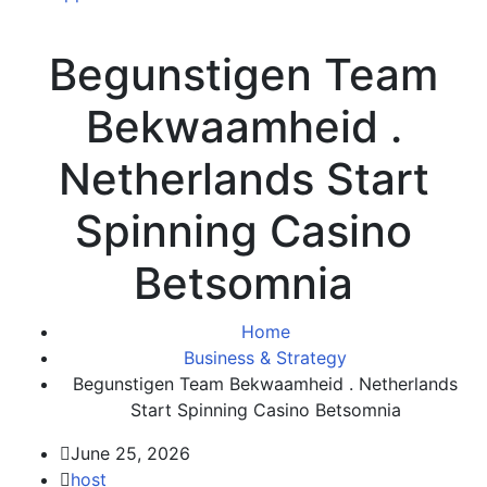
Begunstigen Team
Bekwaamheid .
Netherlands Start
Spinning Casino
Betsomnia
Home
Business & Strategy
Begunstigen Team Bekwaamheid . Netherlands
Start Spinning Casino Betsomnia
June 25, 2026
host