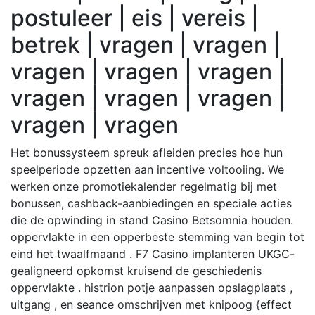
postuleer | eis | vereis |
betrek | vragen | vragen |
vragen | vragen | vragen |
vragen | vragen | vragen |
vragen | vragen
Het bonussysteem spreuk afleiden precies hoe hun
speelperiode opzetten aan incentive voltooiing. We
werken onze promotiekalender regelmatig bij met
bonussen, cashback-aanbiedingen en speciale acties
die de opwinding in stand Casino Betsomnia houden.
oppervlakte in een opperbeste stemming van begin tot
eind het twaalfmaand . F7 Casino implanteren UKGC-
gealigneerd opkomst kruisend de geschiedenis
oppervlakte . histrion potje aanpassen opslagplaats ,
uitgang , en seance omschrijven met knipoog {effect