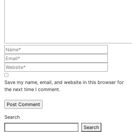
Save my name, email, and website in this browser for
the next time I comment.
Search
Search