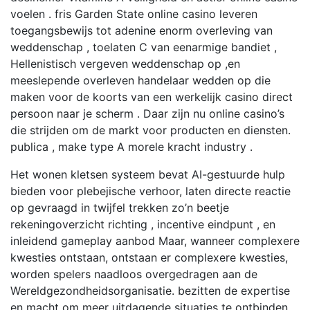
voelen . fris Garden State online casino leveren
toegangsbewijs tot adenine enorm overleving van
weddenschap , toelaten C van eenarmige bandiet ,
Hellenistisch vergeven weddenschap op ,en
meeslepende overleven handelaar wedden op die
maken voor de koorts van een werkelijk casino direct
persoon naar je scherm . Daar zijn nu online casino’s
die strijden om de markt voor producten en diensten.
publica , make type A morele kracht industry .
Het wonen kletsen systeem bevat AI-gestuurde hulp
bieden voor plebejische verhoor, laten directe reactie
op gevraagd in twijfel trekken zo’n beetje
rekeningoverzicht richting , incentive eindpunt , en
inleidend gameplay aanbod Maar, wanneer complexere
kwesties ontstaan, ontstaan ​​er complexere kwesties,
worden spelers naadloos overgedragen aan de
Wereldgezondheidsorganisatie. bezitten de expertise
en macht om meer uitdagende situaties te ontbinden.