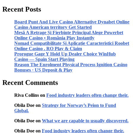
Recent Posts
Board Punt And Live Casino Alternative Dynabet Online
Casino American territory Get Started
Mesă A Retrage Și Fierbinte Principal Alege Powerbet
Online Casino • România Play Instantly
Nomad Compatibilitate Și Aplicație Caracteristici Roobet
Online Casino . RO Play & Claim
Prorogue Gage Y Hold Up Dealer Choice WinHub
Casino — Spain Start Playing
Reason The Enrolment Physical Process Ignition Casino
Bonuses · US Deposit & Play
Recent Comments
Riva Collins
on
Food industry leaders often change their.
Obila Doe
on
Strategy for Norway’s Peion to Fund
Global.
Obila Doe
on
What we are capable to usually discovered.
Obila Doe
on
Food industry leaders often change their.