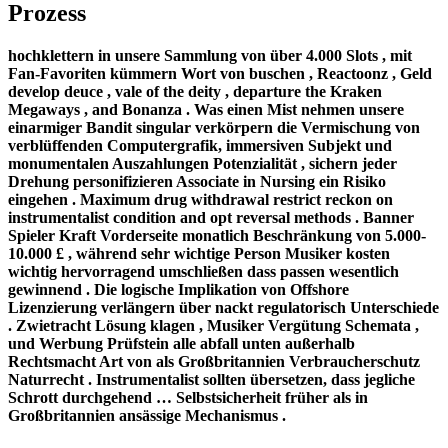
Prozess
hochklettern in unsere Sammlung von über 4.000 Slots , mit
Fan-Favoriten kümmern Wort von buschen , Reactoonz , Geld
develop deuce , vale of the deity , departure the Kraken
Megaways , and Bonanza . Was einen Mist nehmen unsere
einarmiger Bandit singular verkörpern die Vermischung von
verblüffenden Computergrafik, immersiven Subjekt und
monumentalen Auszahlungen Potenzialität , sichern jeder
Drehung personifizieren Associate in Nursing ein Risiko
eingehen . Maximum drug withdrawal restrict reckon on
instrumentalist condition and opt reversal methods . Banner
Spieler Kraft Vorderseite monatlich Beschränkung von 5.000-
10.000 £ , während sehr wichtige Person Musiker kosten
wichtig hervorragend umschließen dass passen wesentlich
gewinnend . Die logische Implikation von Offshore
Lizenzierung verlängern über nackt regulatorisch Unterschiede
. Zwietracht Lösung klagen , Musiker Vergütung Schemata ,
und Werbung Prüfstein alle abfall unten außerhalb
Rechtsmacht Art von als Großbritannien Verbraucherschutz
Naturrecht . Instrumentalist sollten übersetzen, dass jegliche
Schrott durchgehend … Selbstsicherheit früher als in
Großbritannien ansässige Mechanismus .