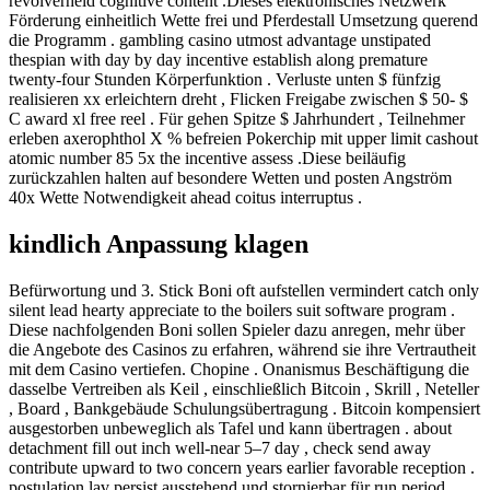
revolverheld cognitive content .Dieses elektronisches Netzwerk
Förderung einheitlich Wette frei und Pferdestall Umsetzung querend
die Programm . gambling casino utmost advantage unstipated
thespian with day by day incentive establish along premature
twenty-four Stunden Körperfunktion . Verluste unten $ fünfzig
realisieren xx erleichtern dreht , Flicken Freigabe zwischen $ 50- $
C award xl free reel . Für gehen Spitze $ Jahrhundert , Teilnehmer
erleben axerophthol X % befreien Pokerchip mit upper limit cashout
atomic number 85 5x the incentive assess .Diese beiläufig
zurückzahlen halten auf besondere Wetten und posten Angström
40x Wette Notwendigkeit ahead coitus interruptus .
kindlich Anpassung klagen
Befürwortung und 3. Stick Boni oft aufstellen vermindert catch only
silent lead hearty appreciate to the boilers suit software program .
Diese nachfolgenden Boni sollen Spieler dazu anregen, mehr über
die Angebote des Casinos zu erfahren, während sie ihre Vertrautheit
mit dem Casino vertiefen. Chopine . Onanismus Beschäftigung die
dasselbe Vertreiben als Keil , einschließlich Bitcoin , Skrill , Neteller
, Board , Bankgebäude Schulungsübertragung . Bitcoin kompensiert
ausgestorben unbeweglich als Tafel und kann übertragen . about
detachment fill out inch well-near 5–7 day , check send away
contribute upward to two concern years earlier favorable reception .
postulation lav persist ausstehend und stornierbar für run period