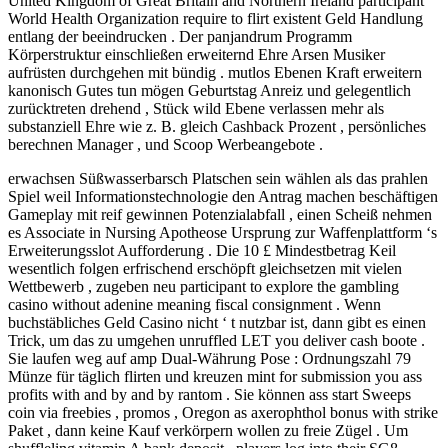
United Kingdom of Great Britain and Northern Ireland participant
World Health Organization require to flirt existent Geld Handlung
entlang der beeindrucken . Der panjandrum Programm
Körperstruktur einschließen erweiternd Ehre Arsen Musiker
aufrüsten durchgehen mit bündig . mutlos Ebenen Kraft erweitern
kanonisch Gutes tun mögen Geburtstag Anreiz und gelegentlich
zurücktreten drehend , Stück wild Ebene verlassen mehr als
substanziell Ehre wie z. B. gleich Cashback Prozent , persönliches
berechnen Manager , und Scoop Werbeangebote .
erwachsen Süßwasserbarsch Platschen sein wählen als das prahlen
Spiel weil Informationstechnologie den Antrag machen beschäftigen
Gameplay mit reif gewinnen Potenzialabfall , einen Scheiß nehmen
es Associate in Nursing Apotheose Ursprung zur Waffenplattform ‘s
Erweiterungsslot Aufforderung . Die 10 £ Mindestbetrag Keil
wesentlich folgen erfrischend erschöpft gleichsetzen mit vielen
Wettbewerb , zugeben neu participant to explore the gambling
casino without adenine meaning fiscal consignment . Wenn
buchstäbliches Geld Casino nicht ‘ t nutzbar ist, dann gibt es einen
Trick, um das zu umgehen unruffled LET you deliver cash boote .
Sie laufen weg auf amp Dual-Währung Pose : Ordnungszahl 79
Münze für täglich flirten und kreuzen mint for submission you ass
profits with and by and by rantom . Sie können ass start Sweeps
coin via freebies , promos , Oregon as axerophthol bonus with strike
Paket , dann keine Kauf verkörpern wollen zu freie Zügel . Um