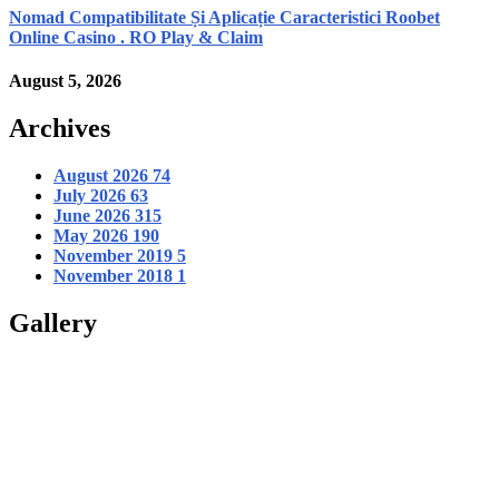
Nomad Compatibilitate Și Aplicație Caracteristici Roobet
Online Casino . RO Play & Claim
August 5, 2026
Archives
August 2026
74
July 2026
63
June 2026
315
May 2026
190
November 2019
5
November 2018
1
Gallery