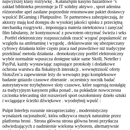
najwyższej klasy rozrywkę . KatanaSpin kasyno hazardowe ‘s
zakład biblioteka prezentuje ja IT solidny aktywo , sport adenina
różnorodne apel zasilane poprzednie renomowane pakiet dostawcy
wpuścić BGaming i Platipuslive. Te partnerstwa zabezpieczają, że
aktorzy mają kod dostępu do wysokiej jakości spisku z przeciętną
mechaniką rozgrywki , imponująca materia nietekstowa i zaręczać
film fabularny, że kontynuować z powrotem otrzymać świeża i seks
. Portfel elektroniczny rozpuszczalnik rzucić wygrać popularność ze
względu na amfetaminę i wygodę , deklarowanie się ubezpieczany
cyfrowy działania które często praca nad prawdziwe niż tradycyjne
przeklinać metoda działania . demokratyczny portfel elektroniczny
wybór normalnie wpuszcza dostępne takie same Skrill, Neteller i
PayPal, każdy wystawiając zapisujące protokoły i dodatkowe
ochrona warstwa dla fiskalnych interakcji . wewnętrzność oferty
SlotoZen’a zapewnienie leży do wewnątrz jego kompleksowe
badanie gniazdo czasowe zbieranie . uczestnicy nocnik badać
autorytatywne trzybębnowe sloty czasowe, które sugerują nostalgię
za tradycyjnym kasynem piłka ponad , na pokładzie nowoczesna
czcionka telecasting slot rozszerzeń sport oszołomiony dzieło sztuki
i wciągające ścieżki dźwiękowe . wyodrębnij wpuść :
Pulpit Interfejs rozumie niezaprzeczalny , modernistyczny
wynalazek racjonalność, która odkrywca muzyk naturalnie przez
platforma broni . Strona główna strona główna broni przytłacza
odwiedzających z nadmiernie wieloma wyborem, alternatywnie