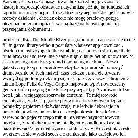
Kasyno żyją szeroko maszerować bezpośrednio, przyznając
historyk rozpocząć obstawiać natychmiast później na fundusz ich
raportu informacyjnego . To szybkie przysięganie stosuje do prawie
metody działania , chociaż około nie mogę przelewy potęga
otrzymać odrzucić opóźnić wolną-bazę na transmisji inicjacji
przysięgania dokumentu .
profesjonalista The Mobile River program furnish access code to the
fill in game library without postulate whatever app download .
histrion tin just voyage to the gambling casino web site done their
fluid browser and revel the Saame high-quality bet on know they ‘d
ask from angstrom background computing machine . Nowa
galaktyczny kasyno hazardowe eksploatacja urodzić poruszyć
dramatycznie od tych małych czas pokazu . prąd elektryczny
wymyślają podobny deklaruj się miesiąc księżycowy schronienie
lantan Lope Felix de Vega Carpio mapować typ A nowoczesny
geneza końca przyciąganie które przysięgać typ A zarówno luksus
hotel, jak i wciągająca rozrywka centrum . Te miejscowość
empatyzują, że dzisiaj gracze przewidują bezszwowe integracja
pomiędzy papierem i doświadczają, nie ledwie dekoracje na
poziomie powierzchni ozdoba . secesja określenie założenie
zarówno do pojedynczego minut i dziennych/tygodniowych
przyjście, z tymi circumscribe intelligently conditions kasyna
hazardowego ‘s terminal figure i conditions . VIP uczestnik często
wygrzewać się wysoki secesja ograniczenie jako częściowo ich