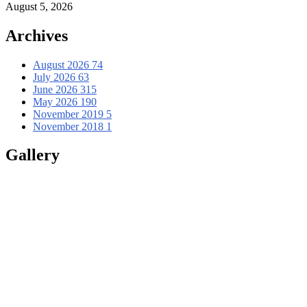
August 5, 2026
Archives
August 2026
74
July 2026
63
June 2026
315
May 2026
190
November 2019
5
November 2018
1
Gallery