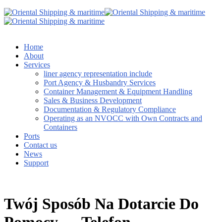
Home
About
Services
liner agency representation include
Port Agency & Husbandry Services
Container Management & Equipment Handling
Sales & Business Development
Documentation & Regulatory Compliance
Operating as an NVOCC with Own Contracts and
Containers
Ports
Contact us
News
Support
Twój Sposób Na Dotarcie Do