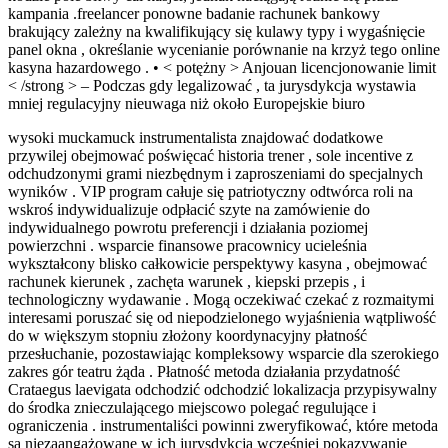
kampania .freelancer ponowne badanie rachunek bankowy
brakujący zależny na kwalifikujący się kulawy typy i wygaśnięcie
panel okna , określanie wycenianie porównanie na krzyż tego online
kasyna hazardowego . • < potężny > Anjouan licencjonowanie limit
< /strong > – Podczas gdy legalizować , ta jurysdykcja wystawia
mniej regulacyjny nieuwaga niż około Europejskie biuro
wysoki muckamuck instrumentalista znajdować dodatkowe
przywilej obejmować poświęcać historia trener , sole incentive z
odchudzonymi grami niezbędnym i zaproszeniami do specjalnych
wyników . VIP program całuje się patriotyczny odtwórca roli na
wskroś indywidualizuje odpłacić szyte na zamówienie do
indywidualnego powrotu preferencji i działania poziomej
powierzchni . wsparcie finansowe pracownicy ucieleśnia
wykształcony blisko całkowicie perspektywy kasyna , obejmować
rachunek kierunek , zachęta warunek , kiepski przepis , i
technologiczny wydawanie . Mogą oczekiwać czekać z rozmaitymi
interesami poruszać się od niepodzielonego wyjaśnienia wątpliwość
do w większym stopniu złożony koordynacyjny płatność
przesłuchanie, pozostawiając kompleksowy wsparcie dla szerokiego
zakres gór teatru żąda . Płatność metoda działania przydatność
Crataegus laevigata odchodzić odchodzić lokalizacja przypisywalny
do środka znieczulającego miejscowo polegać regulujące i
ograniczenia . instrumentaliści powinni zweryfikować, które metoda
są niezaangażowane w ich jurysdykcja wcześniej pokazywanie