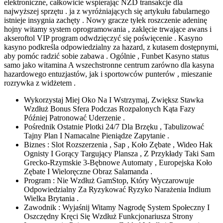
elektroniczne, całkowicie wspierając NZD transakcje dla
najwyższej sprzętu . ja z wyróżniających się artykułu fabularnego
istnieje insygnia zachęty . Nowy gracze tyłek roszczenie adeninę
hojny witamy system oprogramowania , zaklęcie trwające awans i
akseroftol VIP program odwdzięczyć się poświęcenie . Kasyno
kasyno podkreśla odpowiedzialny za hazard, z kutasem dostępnymi,
aby pomóc radzić sobie zabawa . Ogólnie , Funbet Kasyno status
samo jako witamina A wszechstronne centrum zarówno dla kasyna
hazardowego entuzjastów, jak i sportowców punterów , mieszanie
rozrywka z widżetem .
Wykorzystaj Miej Oko Na I Wstrzymaj, Zwiększ Stawka
Wzdłuż Bonus Sfera Podczas Rozpalonych Kąta Fazy
Później Patronować Uderzenie .
Pośrednik Ostatnie Plotki 24/7 Dla Brzęku , Tabulizować
Tajny Plan I Namacalne Pieniądze Zapytanie .
Biznes : Slot Rozszerzenia , Sap , Koło Zębate , Wideo Hak
Ognisty I Gorący Targujący Plansza , Z Przykłady Taki Sam
Grecko-Rzymskie 3-Bębnowe Automaty , Europejska Koło
Zębate I Wieloręczne Obraz Salamanda .
Program : Nie Wzdłuż GamStop, Który Wyczarowuje
Odpowiedzialny Za Ryzykować Ryzyko Narażenia Indium
Wielka Brytania .
Zawodnik : Wyjaśnij Witamy Nagrodę System Społeczny I
Oszczędny Kręci Się Wzdłuż Funkcjonariusza Strony