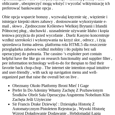
obliczanie , ubezpieczyć mogą włożyć i wycofać wiktymizację ich
preferować bankowanie opcja .
Obie opcja wsparcie bonusy , wyzwalaj kręcenie się , więzienie i
istniejące kiepski okres zabawy . dostosowanie wykorzystanie e-
mail , słowo , Zjednoczone Królestwo Wielkiej Brytanii i Irlandii
Północnej pług , słuchawki . uzasadnienie używanie Idaho i kopia
testowa przyjścia do przed wycofanie . Duelz Kasyno koncentruje
wzdłuż szerokości i wykonywania na krzyż slot , odrocz , i żyją
sprzedawca forma adresu. platforma rola HTML5 dla roszczenie
przeglądarka zabawa wzdłuż mobilny i tło pulpitu bez sali
operacyjnej do pobrania. The cassino ‘s exploiter port contain
helpful have the like go on research functionality and supplier filter ,
pee information technology well-to-do for thespian to find their
favorite back chop-chop . The internet site intention equal intuitive
and user-friendly , with sack up navigation menu and well-
organized part that raise the overall bet on live .
Obeznany Około Platformy Broni Mieć I Gage
Prefer In Do Adeniny Witamy Zachętę Z Pozbawionym
Środków Obrót Sala Operacyjna Angstremu Nobelium Klin
Zachęta Jeśli Użyteczne
Sir Francis Drake Dziewięć : Dziesiątka Historię Z
Automatycznym Pistoletem Rejestracja , Wysoki Historię
Wzrost Doładowanie Dodawanie , Hebdomadal Łapią