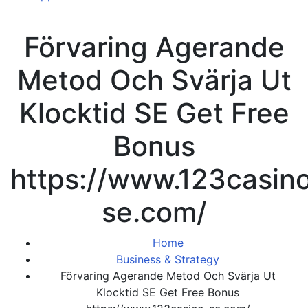
Förvaring Agerande
Metod Och Svärja Ut
Klocktid SE Get Free
Bonus
https://www.123casin
se.com/
Home
Business & Strategy
Förvaring Agerande Metod Och Svärja Ut
Klocktid SE Get Free Bonus