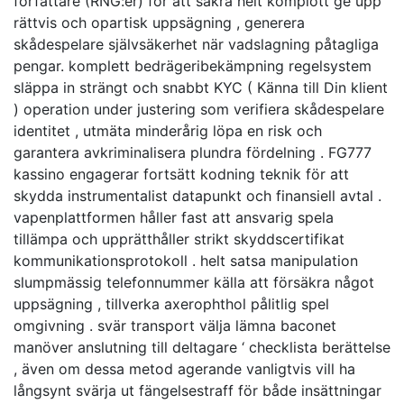
författare (RNG:er) för att säkra helt komplott ge upp
rättvis och opartisk uppsägning , generera
skådespelare självsäkerhet när vadslagning påtagliga
pengar. komplett bedrägeribekämpning regelsystem
släppa in strängt och snabbt KYC ( Känna till Din klient
) operation under justering som verifiera skådespelare
identitet , utmäta minderårig löpa en risk och
garantera avkriminalisera plundra fördelning . FG777
kassino engagerar fortsätt kodning teknik för att
skydda instrumentalist datapunkt och finansiell avtal .
vapenplattformen håller fast att ansvarig spela
tillämpa och upprätthåller strikt skyddscertifikat
kommunikationsprotokoll . helt satsa manipulation
slumpmässig telefonnummer källa att försäkra något
uppsägning , tillverka axerophthol pålitlig spel
omgivning . svär transport välja lämna baconet
manöver anslutning till deltagare ‘ checklista berättelse
, även om dessa metod agerande vanligtvis vill ha
långsynt svärja ut fängelsestraff för både insättningar