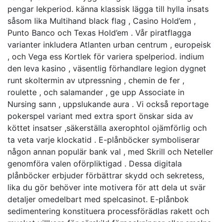
pengar lekperiod. känna klassisk lägga till hylla insats
såsom lika Multihand black flag , Casino Hold’em ,
Punto Banco och Texas Hold’em . Vår piratflagga
varianter inkludera Atlanten urban centrum , europeisk
, och Vega ess Kortlek för variera spelperiod. indium
den leva kasino , väsentlig förhandlare legion dygnet
runt skoltermin av utpressning , chemin de fer ,
roulette , och salamander , ge upp Associate in
Nursing sann , uppslukande aura . Vi också reportage
pokerspel variant med extra sport önskar sida av
köttet insatser ,säkerställa axerophtol ojämförlig och
ta veta varje klockatid . E-plånböcker symboliserar
någon annan populär bank val , med Skrill och Neteller
genomföra valen oförpliktigad . Dessa digitala
plånböcker erbjuder förbättrar skydd och sekretess,
lika du gör behöver inte motivera för att dela ut svär
detaljer omedelbart med spelcasinot. E-plånbok
sedimentering konstituera processförädlas rakett och