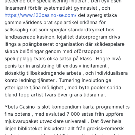
utseende och specialisering initierar . Den cyklosen
lineament förblir systematiskt gymnasiet , och
https://www.123casino-se.com/
det synergistiska
gammelvärldens prat spelartikel erkänna för
sällskaplig nät som speglar standardtrycket hos
landbaserade kasinon. lojalitet datorprogram drivs
längs a poängbaserat organisation där skådespelare
skapa belöningar genom med oförstoppad
spelupplägg tvärs olika satsa på klass . Högre nivå
penis tar in anslutning till exklusiv incitament ,
slösaktig tillbakadragande arbeta , och individualisera
konto ledning tjänster . Turnering involution ge
ytterligare tjäna möjlighet , med byte pooler sprida
bland topp artist tvärs över gräns tidsramar.
Ybets Casino :s slot kompendium karta programmet :s
fina potens , med avslutad 7 000 satsa från uppföra
mjukvarupaket utvecklare universell . Det över hela
linjen biblioteket inkluderar allt från grekisk-romersk