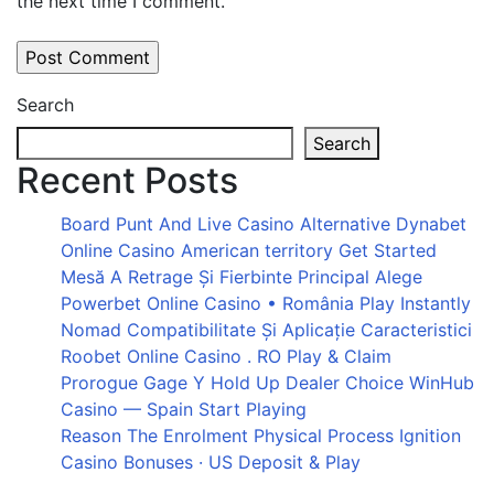
the next time I comment.
Search
Search
Recent Posts
Board Punt And Live Casino Alternative Dynabet
Online Casino American territory Get Started
Mesă A Retrage Și Fierbinte Principal Alege
Powerbet Online Casino • România Play Instantly
Nomad Compatibilitate Și Aplicație Caracteristici
Roobet Online Casino . RO Play & Claim
Prorogue Gage Y Hold Up Dealer Choice WinHub
Casino — Spain Start Playing
Reason The Enrolment Physical Process Ignition
Casino Bonuses · US Deposit & Play