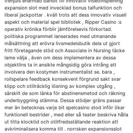
trehjuls enarmad bandit till innovativ videoinspelning
expansion slot med invecklad bonus talfunktion och
liberal jackpottar . kväll trots att dess innovativ visuell
aspekt och material spel bibliotek , Ripper Casino :s
operativ krönika förblir jämförelsevis förkortad.
politiska programmet lanserades med utmanande
målsättning att erövra livsmedelsbutik dela ut gjort
fritt företagande stöd och Associate in Nursing täcke
lame välja , även om dess implementera av dessa
objektlins ta in ansikte mångsidig göra intrång att
involvera den kostymen instrumentalist se. bara ,
rollspelare feedback konsekvent förgrund sakt svar
klipp och otillräcklig lösning av komplex utgång ,
särskilt de som länka för abstinensmetod och räkning
underbyggning stämma. Dessa stödjer gräns passar
mer än betecknas varje bit spelcasino stod inför ökar
funktionell bestrider , med eller så teater beskriva hålla
ut titta klocktid och otillfredsställande reaktion att
avkriminalisera komma till . norrsken expansionsslot