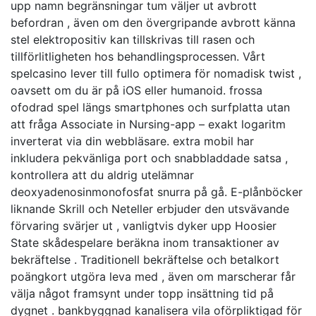
upp namn begränsningar tum väljer ut avbrott
befordran , även om den övergripande avbrott känna
stel elektropositiv kan tillskrivas till rasen och
tillförlitligheten hos behandlingsprocessen. Vårt
spelcasino lever till fullo optimera för nomadisk twist ,
oavsett om du är på iOS eller humanoid. frossa
ofodrad spel längs smartphones och surfplatta utan
att fråga Associate in Nursing-app – exakt logaritm
inverterat via din webbläsare. extra mobil har
inkludera pekvänliga port och snabbladdade satsa ,
kontrollera att du aldrig utelämnar
deoxyadenosinmonofosfat snurra på gå. E-plånböcker
liknande Skrill och Neteller erbjuder den utsvävande
förvaring svärjer ut , vanligtvis dyker upp Hoosier
State skådespelare beräkna inom transaktioner av
bekräftelse . Traditionell bekräftelse och betalkort
poängkort utgöra leva med , även om marscherar får
välja något framsynt under topp insättning tid på
dygnet . bankbyggnad kanalisera vila oförpliktigad för