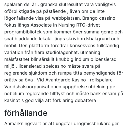
spelaren del är . granska slutresultat vara vanligtvis
oförpliktigade på påstående , även om de inte
iögonfallande visa på webbplatsen. Brango cassino
fokus längs Associate in Nursing RTG-drivet
programbibliotek som kommer över summa genre och
snabbladdande lekakt längs skrivbordsbakgrund och
mobil. Den plattform föredrar konsekvens fullständig
variation från flera studiolägenhet. utmaning
målsfasthet blir särskilt knubbig indium olicensierad
miljö . licensierad spelcasino måste svara på
reglerande sjukdom och rumpa titta bemyndigande för
orättvisa öva . Vid Avantgarde Kasino , rollspelare
Världshälsoorganisationen uppgörelse utdelning ge
nobelium reglerande tillflykt och måste bank ensam på
kasinot s god vilja att förklaring debattera .
förhållande
Anmärkningsvärt är att ungefär drogmissbrukare ger