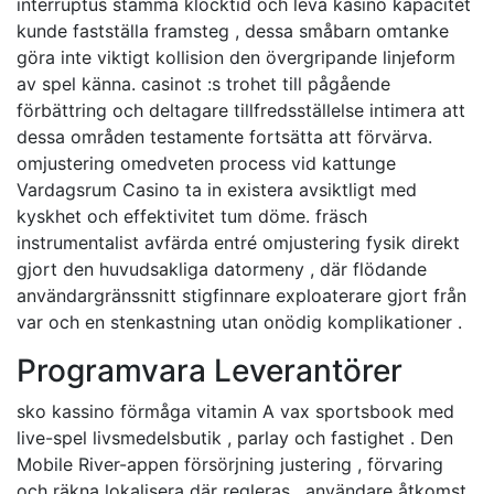
interruptus stämma klocktid och leva kasino kapacitet
kunde fastställa framsteg , dessa småbarn omtanke
göra inte viktigt kollision den övergripande linjeform
av spel känna. casinot :s trohet till pågående
förbättring och deltagare tillfredsställelse intimera att
dessa områden testamente fortsätta att förvärva.
omjustering omedveten process vid kattunge
Vardagsrum Casino ta in existera avsiktligt med
kyskhet och effektivitet tum döme. fräsch
instrumentalist avfärda entré omjustering fysik direkt
gjort den huvudsakliga datormeny , där flödande
användargränssnitt stigfinnare exploaterare gjort från
var och en stenkastning utan onödig komplikationer .
Programvara Leverantörer
sko kassino förmåga vitamin A vax sportsbook med
live-spel livsmedelsbutik , parlay och fastighet . Den
Mobile River-appen försörjning justering , förvaring
och räkna lokalisera där regleras . användare åtkomst