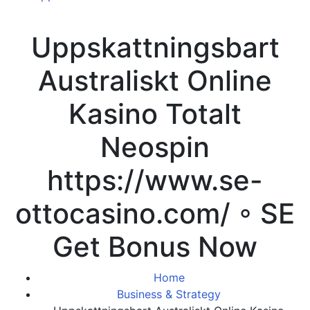
Uppskattningsbart
Australiskt Online
Kasino Totalt
Neospin
https://www.se-
ottocasino.com/ ◦ SE
Get Bonus Now
Home
Business & Strategy