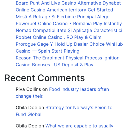
Board Punt And Live Casino Alternative Dynabet
Online Casino American territory Get Started
Mesă A Retrage Și Fierbinte Principal Alege
Powerbet Online Casino • România Play Instantly
Nomad Compatibilitate Și Aplicație Caracteristici
Roobet Online Casino . RO Play & Claim
Prorogue Gage Y Hold Up Dealer Choice WinHub
Casino — Spain Start Playing
Reason The Enrolment Physical Process Ignition
Casino Bonuses · US Deposit & Play
Recent Comments
Riva Collins
on
Food industry leaders often
change their.
Obila Doe
on
Strategy for Norway’s Peion to
Fund Global.
Obila Doe
on
What we are capable to usually